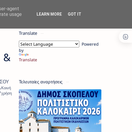
user-agent
erate usage
LEARN MORE
GOT IT
Translate
Powered
by
 &
Translate
Τελευταίες αναρτήσεις
ΗΣΟΥ