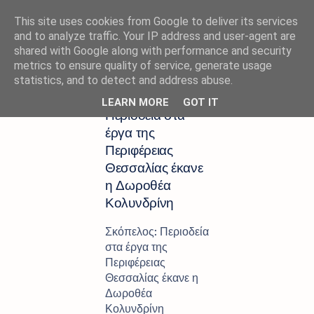
This site uses cookies from Google to deliver its services
and to analyze traffic. Your IP address and user-agent are
shared with Google along with performance and security
metrics to ensure quality of service, generate usage
Αρχική σελίδα
ΑΓΙΟΣ ΡΗΓΙΝΟΣ
statistics, and to detect and address abuse.
Σκόπελος:
LEARN MORE
GOT IT
Περιοδεία στα
έργα της
Περιφέρειας
Θεσσαλίας έκανε
η Δωροθέα
Κολυνδρίνη
Σκόπελος: Περιοδεία
στα έργα της
Περιφέρειας
Θεσσαλίας έκανε η
Δωροθέα
Κολυνδρίνη