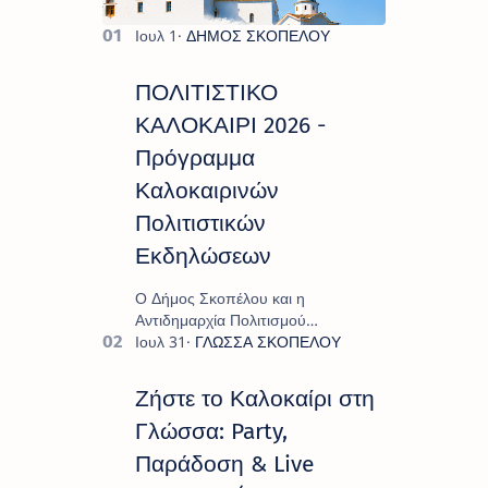
ΠΟΛΙΤΙΣΤΙΚΟ
ΚΑΛΟΚΑΙΡΙ 2026 -
Πρόγραμμα
Καλοκαιρινών
Πολιτιστικών
Εκδηλώσεων
Ο Δήμος Σκοπέλου και η
Αντιδημαρχία Πολιτισμού
παρουσιάζουν το πρόγραμμα «
Πολιτιστικό Καλοκαίρι 2026 », ένα
πλούσιο και πολυσυλλεκτικό
Ζήστε το Καλοκαίρι στη
πρόγραμμα εκδ…
Γλώσσα: Party,
Παράδοση & Live