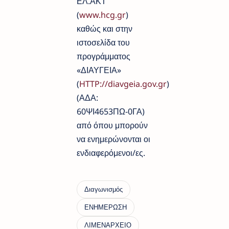
ΕΛ.ΑΚΤ
(
www.hcg.gr
)
καθώς και στην
ιστοσελίδα του
προγράμματος
«ΔΙΑΥΓΕΙΑ»
(
HTTP://diavgeia.gov.gr
)
(ΑΔΑ:
60ΨΙ4653ΠΩ-0ΓΑ)
από όπου μπορούν
να ενημερώνονται οι
ενδιαφερόμενοι/ες.