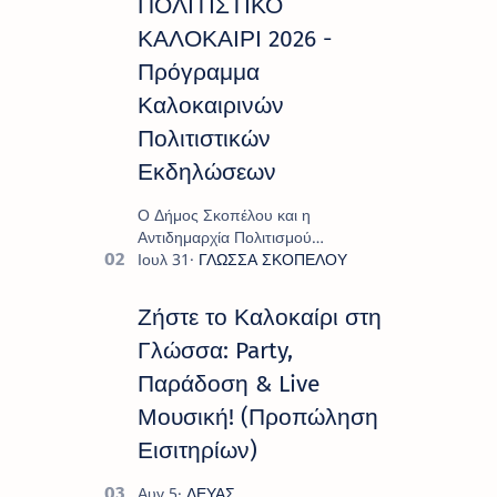
ΠΟΛΙΤΙΣΤΙΚΟ
ΚΑΛΟΚΑΙΡΙ 2026 -
Πρόγραμμα
Καλοκαιρινών
Πολιτιστικών
Εκδηλώσεων
Ο Δήμος Σκοπέλου και η
Αντιδημαρχία Πολιτισμού
παρουσιάζουν το πρόγραμμα «
Πολιτιστικό Καλοκαίρι 2026 », ένα
πλούσιο και πολυσυλλεκτικό
Ζήστε το Καλοκαίρι στη
πρόγραμμα εκδ…
Γλώσσα: Party,
Παράδοση & Live
Μουσική! (Προπώληση
Εισιτηρίων)