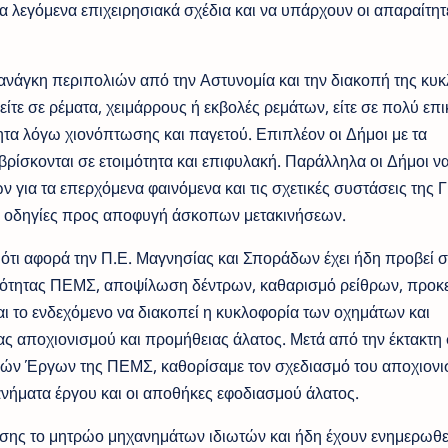
α λεγόμενα επιχειρησιακά σχέδια και να υπάρχουν οι απαραίτητ
ανάγκη περιπολιών από την Αστυνομία και την διακοπή της κυ
είτε σε ρέματα, χειμάρρους ή εκβολές ρεμάτων, είτε σε πολύ επ
τα λόγω χιονόπτωσης και παγετού. Επιπλέον οι Δήμοι με τα
ρίσκονται σε ετοιμότητα και επιφυλακή. Παράλληλα οι Δήμοι ν
για τα επερχόμενα φαινόμενα και τις σχετικές συστάσεις της Γ
κές οδηγίες προς αποφυγή άσκοπων μετακινήσεων.
ε ότι αφορά την Π.Ε. Μαγνησίας και Σποράδων έχει ήδη προβεί σ
ιότητας ΠΕΜΣ, αποψίλωση δέντρων, καθαρισμό ρείθρων, προκ
ι το ενδεχόμενο να διακοπεί η κυκλοφορία των οχημάτων και
ας αποχιονισμού και προμήθειας άλατος. Μετά από την έκτακτη
κών Έργων της ΠΕΜΣ, καθορίσαμε τον σχεδιασμό του αποχιονι
χανήματα έργου και οι αποθήκες εφοδιασμού άλατος.
σης το μητρώο μηχανημάτων ιδιωτών και ήδη έχουν ενημερωθεί