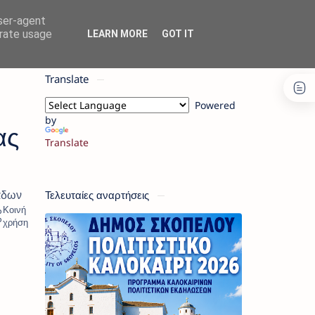
user-agent
erate usage
LEARN MORE
GOT IT
Translate
Powered
by
ας
Translate
Τελευταίες αναρτήσεις
άδων