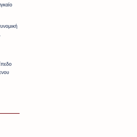
αγκαίο
τυνομική
,
ίπεδο
ενου