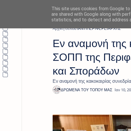
This site uses cookies from Google to d
are shared with Google along with perf
statistics, and to detect and address 
Αρχική σελίδα
ΑΝΤΙΠΕΡΙΦΕΡΕΙΑΡΧΗΣ
Εν αναμονή της 
ΣΟΠΠ της Περιφ
και Σποράδων
Εν αναμονή της κακοκαιρίας συνεδρί