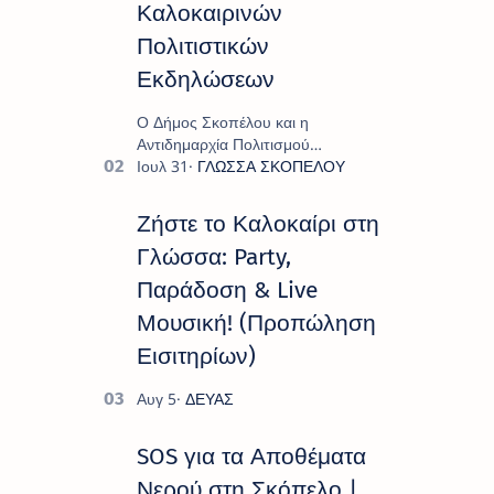
Καλοκαιρινών
Πολιτιστικών
Εκδηλώσεων
Ο Δήμος Σκοπέλου και η
Αντιδημαρχία Πολιτισμού
παρουσιάζουν το πρόγραμμα «
Πολιτιστικό Καλοκαίρι 2026 », ένα
πλούσιο και πολυσυλλεκτικό
Ζήστε το Καλοκαίρι στη
πρόγραμμα εκδ…
Γλώσσα: Party,
Παράδοση & Live
Μουσική! (Προπώληση
Εισιτηρίων)
SOS για τα Αποθέματα
Νερού στη Σκόπελο |