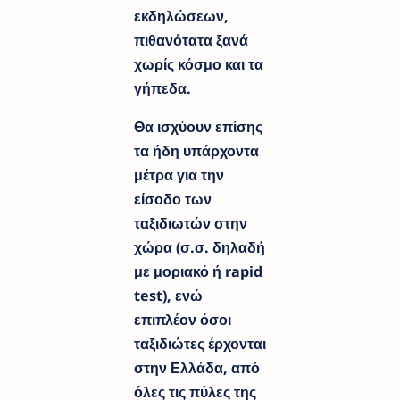
εκδηλώσεων,
πιθανότατα ξανά
χωρίς κόσμο και τα
γήπεδα.
Θα ισχύουν επίσης
τα ήδη υπάρχοντα
μέτρα για την
είσοδο των
ταξιδιωτών στην
χώρα (σ.σ. δηλαδή
με μοριακό ή rapid
test), ενώ
επιπλέον όσοι
ταξιδιώτες έρχονται
στην Ελλάδα, από
όλες τις πύλες της