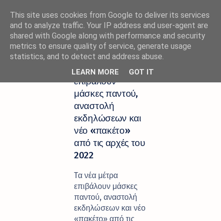
This site uses cookies from Google to deliver its services
and to analyze traffic. Your IP address and user-agent are
shared with Google along with performance and security
metrics to ensure quality of service, generate usage
Αρχική σελίδα
ΕΛΛΑΔΑ
statistics, and to detect and address abuse.
Tα νέα μέτρα
LEARN MORE
GOT IT
επιβάλουν
μάσκες παντού,
αναστολή
εκδηλώσεων και
νέο «πακέτο»
από τις αρχές του
2022
Tα νέα μέτρα
επιβάλουν μάσκες
παντού, αναστολή
εκδηλώσεων και νέο
«πακέτο» από τις