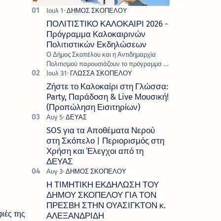
ΠΟΛΙΤΙΣΤΙΚΟ ΚΑΛΟΚΑΙΡΙ 2026 -
Πρόγραμμα Καλοκαιρινών
Πολιτιστικών Εκδηλώσεων
Ο Δήμος Σκοπέλου και η Αντιδημαρχία
Πολιτισμού παρουσιάζουν το πρόγραμμα «
Πολιτιστικό Καλοκαίρι 2026 », ένα πλούσιο
και πολυσυλλεκτικό πρόγραμμα εκδ…
Ζήστε το Καλοκαίρι στη Γλώσσα:
Party, Παράδοση & Live Μουσική!
(Προπώληση Εισιτηρίων)
SOS για τα Αποθέματα Νερού
στη Σκόπελο | Περιορισμός στη
Χρήση και Έλεγχοι από τη
ΔΕΥΑΣ
Η ΤΙΜΗΤΙΚΗ ΕΚΔΗΛΩΣΗ ΤΟΥ
ΔΗΜΟΥ ΣΚΟΠΕΛΟΥ ΓΙΑ ΤΟΝ
ΠΡΕΣΒΗ ΣΤΗΝ ΟΥΑΣΙΓΚΤΟΝ κ.
ιές της
ΑΛΕΞΑΝΔΡΙΔΗ