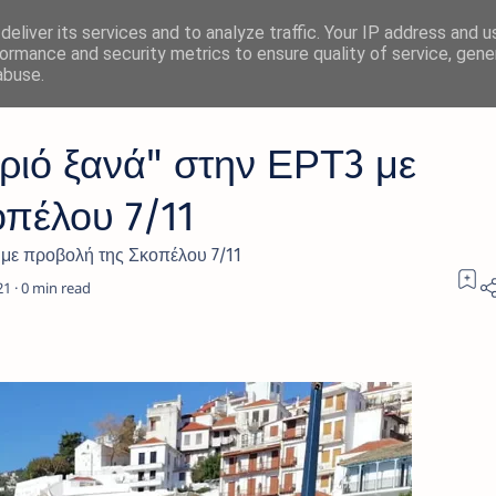
eliver its services and to analyze traffic. Your IP address and 
ormance and security metrics to ensure quality of service, gen
abuse.
ριό ξανά" στην ΕΡΤ3 με
πέλου 7/11
 με προβολή της Σκοπέλου 7/11
0