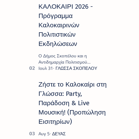
ΚΑΛΟΚΑΙΡΙ 2026 -
Πρόγραμμα
Καλοκαιρινών
Πολιτιστικών
Εκδηλώσεων
Ο Δήμος Σκοπέλου και η
Αντιδημαρχία Πολιτισμού
παρουσιάζουν το πρόγραμμα «
Πολιτιστικό Καλοκαίρι 2026 », ένα
πλούσιο και πολυσυλλεκτικό
Ζήστε το Καλοκαίρι στη
πρόγραμμα εκδ…
Γλώσσα: Party,
Παράδοση & Live
Μουσική! (Προπώληση
Εισιτηρίων)