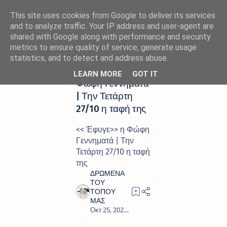
This site uses cookies from Google to deliver its services
and to analyze traffic. Your IP address and user-agent are
shared with Google along with performance and security
metrics to ensure quality of service, generate usage
Αρχική σελίδα
ΠΕΝΘΟΣ
statistics, and to detect and address abuse.
<< Έφυγε>> η
LEARN MORE
GOT IT
Φώφη Γεννηματά
| Την Τετάρτη
27/10 η ταφή της
<< Έφυγε>> η Φώφη
Γεννηματά | Την
Τετάρτη 27/10 η ταφή
της
1