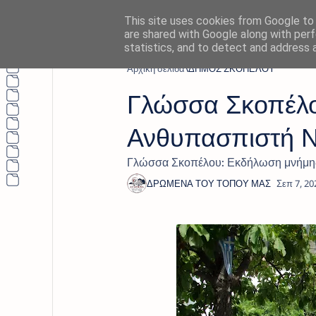
This site uses cookies from Google to d
are shared with Google along with perf
statistics, and to detect and address 
Αρχική σελίδα
ΔΗΜΟΣ ΣΚΟΠΕΛΟΥ
Γλώσσα Σκοπέλο
Ανθυπασπιστή Ν
Γλώσσα Σκοπέλου: Εκδήλωση μνήμης