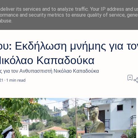
eliver its services and to analyze traffic. Your IP address and 
ormance and security metrics to ensure quality of service, gen
abuse.
υ: Εκδήλωση μνήμης για το
ικόλαο Καπαδούκα
 για τον Ανθυπασπιστή Νικόλαο Καπαδούκα
1