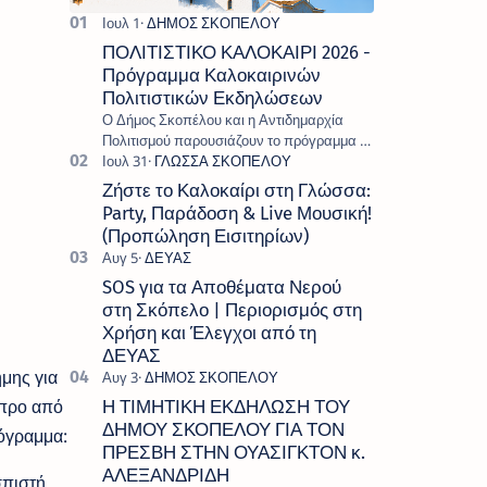
ΠΟΛΙΤΙΣΤΙΚΟ ΚΑΛΟΚΑΙΡΙ 2026 -
Πρόγραμμα Καλοκαιρινών
Πολιτιστικών Εκδηλώσεων
Ο Δήμος Σκοπέλου και η Αντιδημαρχία
Πολιτισμού παρουσιάζουν το πρόγραμμα «
Πολιτιστικό Καλοκαίρι 2026 », ένα πλούσιο
και πολυσυλλεκτικό πρόγραμμα εκδ…
Ζήστε το Καλοκαίρι στη Γλώσσα:
Party, Παράδοση & Live Μουσική!
(Προπώληση Εισιτηρίων)
SOS για τα Αποθέματα Νερού
στη Σκόπελο | Περιορισμός στη
Χρήση και Έλεγχοι από τη
ΔΕΥΑΣ
μης για
ύπρο από
Η ΤΙΜΗΤΙΚΗ ΕΚΔΗΛΩΣΗ ΤΟΥ
ΔΗΜΟΥ ΣΚΟΠΕΛΟΥ ΓΙΑ ΤΟΝ
όγραμμα:
ΠΡΕΣΒΗ ΣΤΗΝ ΟΥΑΣΙΓΚΤΟΝ κ.
ΑΛΕΞΑΝΔΡΙΔΗ
σπιστή