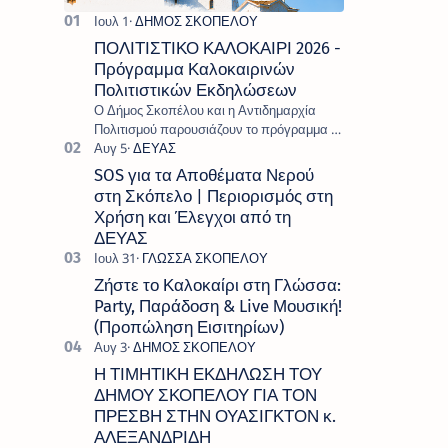
ΠΟΛΙΤΙΣΤΙΚΟ ΚΑΛΟΚΑΙΡΙ 2026 -
Πρόγραμμα Καλοκαιρινών
Πολιτιστικών Εκδηλώσεων
Ο Δήμος Σκοπέλου και η Αντιδημαρχία
Πολιτισμού παρουσιάζουν το πρόγραμμα «
Πολιτιστικό Καλοκαίρι 2026 », ένα πλούσιο
και πολυσυλλεκτικό πρόγραμμα εκδ…
SOS για τα Αποθέματα Νερού
στη Σκόπελο | Περιορισμός στη
Χρήση και Έλεγχοι από τη
ΔΕΥΑΣ
Ζήστε το Καλοκαίρι στη Γλώσσα:
Party, Παράδοση & Live Μουσική!
(Προπώληση Εισιτηρίων)
Η ΤΙΜΗΤΙΚΗ ΕΚΔΗΛΩΣΗ ΤΟΥ
ΔΗΜΟΥ ΣΚΟΠΕΛΟΥ ΓΙΑ ΤΟΝ
ΠΡΕΣΒΗ ΣΤΗΝ ΟΥΑΣΙΓΚΤΟΝ κ.
ΑΛΕΞΑΝΔΡΙΔΗ