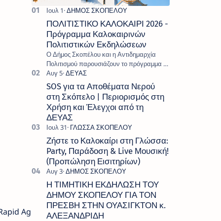
ΠΟΛΙΤΙΣΤΙΚΟ ΚΑΛΟΚΑΙΡΙ 2026 -
Πρόγραμμα Καλοκαιρινών
Πολιτιστικών Εκδηλώσεων
Ο Δήμος Σκοπέλου και η Αντιδημαρχία
Πολιτισμού παρουσιάζουν το πρόγραμμα «
Πολιτιστικό Καλοκαίρι 2026 », ένα πλούσιο
και πολυσυλλεκτικό πρόγραμμα εκδ…
SOS για τα Αποθέματα Νερού
στη Σκόπελο | Περιορισμός στη
Χρήση και Έλεγχοι από τη
ΔΕΥΑΣ
Ζήστε το Καλοκαίρι στη Γλώσσα:
Party, Παράδοση & Live Μουσική!
(Προπώληση Εισιτηρίων)
Η ΤΙΜΗΤΙΚΗ ΕΚΔΗΛΩΣΗ ΤΟΥ
ΔΗΜΟΥ ΣΚΟΠΕΛΟΥ ΓΙΑ ΤΟΝ
ΠΡΕΣΒΗ ΣΤΗΝ ΟΥΑΣΙΓΚΤΟΝ κ.
 Rapid Ag
ΑΛΕΞΑΝΔΡΙΔΗ