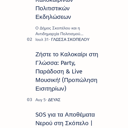
Πολιτιστικών
Εκδηλώσεων
Ο Δήμος Σκοπέλου και η
Αντιδημαρχία Πολιτισμού
παρουσιάζουν το πρόγραμμα «
Πολιτιστικό Καλοκαίρι 2026 », ένα
πλούσιο και πολυσυλλεκτικό
Ζήστε το Καλοκαίρι στη
πρόγραμμα εκδ…
Γλώσσα: Party,
Παράδοση & Live
Μουσική! (Προπώληση
Εισιτηρίων)
SOS για τα Αποθέματα
Νερού στη Σκόπελο |