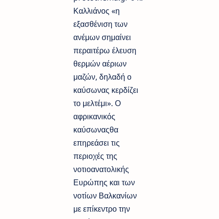
Καλλιάνος «η
εξασθένιση των
ανέμων σημαίνει
περαιτέρω έλευση
θερμών αέριων
μαζών, δηλαδή ο
καύσωνας κερδίζει
το μελτέμι». Ο
αφρικανικός
καύσωναςθα
επηρεάσει τις
περιοχές της
νοτιοανατολικής
Ευρώπης και των
νοτίων Βαλκανίων
με επίκεντρο την