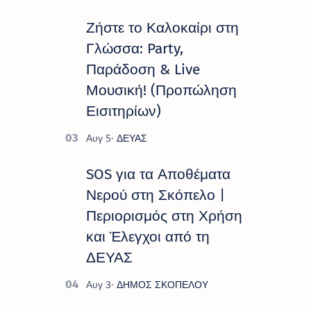
Πολιτιστικό Καλοκαίρι 2026 », ένα
πλούσιο και πολυσυλλεκτικό
Ζήστε το Καλοκαίρι στη
πρόγραμμα εκδ…
Γλώσσα: Party,
Παράδοση & Live
Μουσική! (Προπώληση
Εισιτηρίων)
SOS για τα Αποθέματα
Νερού στη Σκόπελο |
Περιορισμός στη Χρήση
και Έλεγχοι από τη
ΔΕΥΑΣ