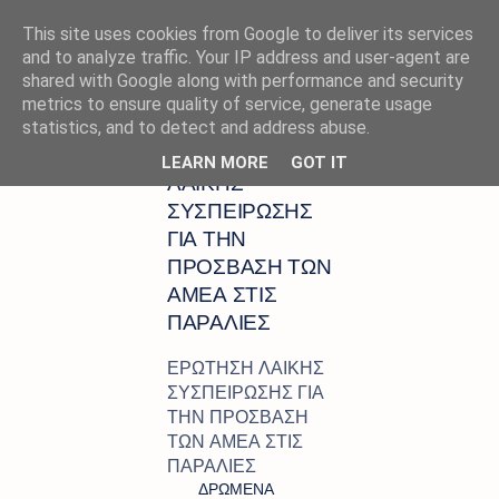
This site uses cookies from Google to deliver its services
and to analyze traffic. Your IP address and user-agent are
shared with Google along with performance and security
metrics to ensure quality of service, generate usage
Αρχική σελίδα
ΔΗΜΑΡΧΟΣ ΣΚΟΠΕΛΟΥ
statistics, and to detect and address abuse.
ΕΡΩΤΗΣΗ
LEARN MORE
GOT IT
ΛΑΪΚΗΣ
ΣΥΣΠΕΙΡΩΣΗΣ
ΓΙΑ ΤΗΝ
ΠΡΟΣΒΑΣΗ ΤΩΝ
ΑΜΕΑ ΣΤΙΣ
ΠΑΡΑΛΙΕΣ
ΕΡΩΤΗΣΗ ΛΑΙΚΗΣ
ΣΥΣΠΕΙΡΩΣΗΣ ΓΙΑ
ΤΗΝ ΠΡΟΣΒΑΣΗ
ΤΩΝ ΑΜΕΑ ΣΤΙΣ
ΠΑΡΑΛΙΕΣ