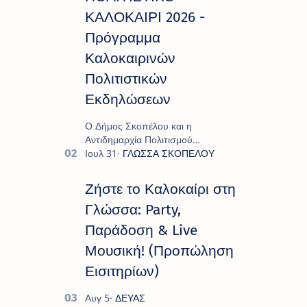
ΚΑΛΟΚΑΙΡΙ 2026 -
Πρόγραμμα
Καλοκαιρινών
Πολιτιστικών
Εκδηλώσεων
Ο Δήμος Σκοπέλου και η
Αντιδημαρχία Πολιτισμού
παρουσιάζουν το πρόγραμμα «
Πολιτιστικό Καλοκαίρι 2026 », ένα
πλούσιο και πολυσυλλεκτικό
Ζήστε το Καλοκαίρι στη
πρόγραμμα εκδ…
Γλώσσα: Party,
Παράδοση & Live
Μουσική! (Προπώληση
Εισιτηρίων)