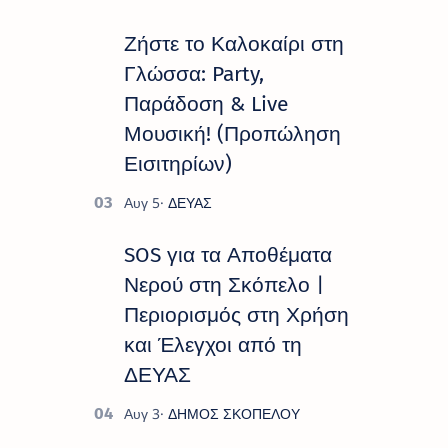
Πολιτιστικό Καλοκαίρι 2026 », ένα
πλούσιο και πολυσυλλεκτικό
Ζήστε το Καλοκαίρι στη
πρόγραμμα εκδ…
Γλώσσα: Party,
Παράδοση & Live
Μουσική! (Προπώληση
Εισιτηρίων)
SOS για τα Αποθέματα
Νερού στη Σκόπελο |
Περιορισμός στη Χρήση
και Έλεγχοι από τη
ΔΕΥΑΣ