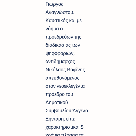
Γιώργος
Αναγνώστου.
Καυστικός και με
νόημα ο
προεδρεύων της
διαδικασίας των
ψηφοφοριών,
αντιδήμαρχος
Νικόλαος Βαφίνης
απευθυνόμενος
στον νεοεκλεγέντα
πρόεδρο του
Δημοτικού
Συμβουλίου Άγγελο
Ξηντάρη, είπε
χαρακτηριστικά: 5
χρόνια πέρασα τα