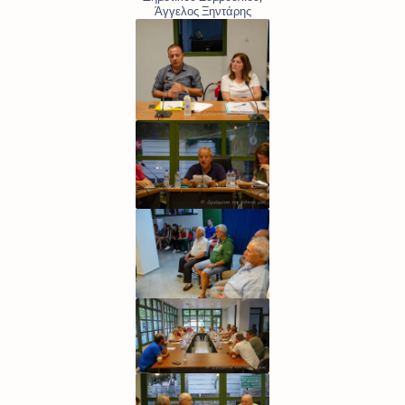
Άγγελος Ξηντάρης