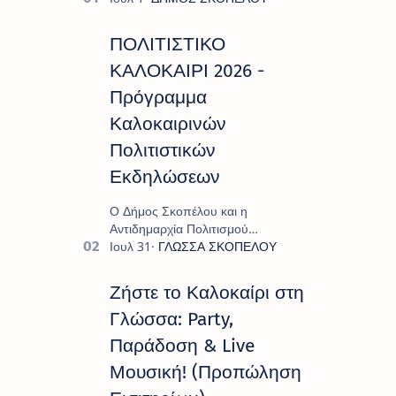
ΠΟΛΙΤΙΣΤΙΚΟ
ΚΑΛΟΚΑΙΡΙ 2026 -
Πρόγραμμα
Καλοκαιρινών
Πολιτιστικών
Εκδηλώσεων
Ο Δήμος Σκοπέλου και η
Αντιδημαρχία Πολιτισμού
παρουσιάζουν το πρόγραμμα «
Πολιτιστικό Καλοκαίρι 2026 », ένα
πλούσιο και πολυσυλλεκτικό
Ζήστε το Καλοκαίρι στη
πρόγραμμα εκδ…
Γλώσσα: Party,
Παράδοση & Live
Μουσική! (Προπώληση