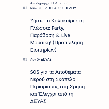
Αντιδημαρχία Πολιτισμού
παρουσιάζουν το πρόγραμμα «
Πολιτιστικό Καλοκαίρι 2026 », ένα
πλούσιο και πολυσυλλεκτικό
Ζήστε το Καλοκαίρι στη
πρόγραμμα εκδ…
Γλώσσα: Party,
Παράδοση & Live
Μουσική! (Προπώληση
Εισιτηρίων)
SOS για τα Αποθέματα
Νερού στη Σκόπελο |
Περιορισμός στη Χρήση
και Έλεγχοι από τη
ΔΕΥΑΣ