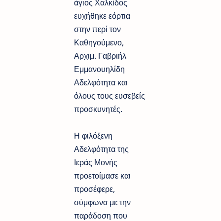
άγιος Χαλκίδος
ευχήθηκε εόρτια
στην περί τον
Καθηγούμενο,
Αρχιμ. Γαβριήλ
Εμμανουηλίδη
Αδελφότητα και
όλους τους ευσεβείς
προσκυνητές.
Η φιλόξενη
Αδελφότητα της
Ιεράς Μονής
προετοίμασε και
προσέφερε,
σύμφωνα με την
παράδοση που