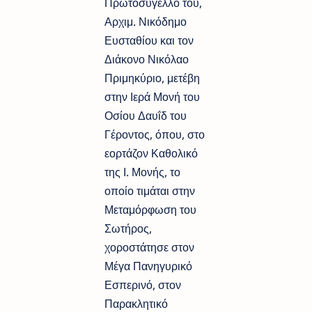
Πρωτοσύγελλό του,
Αρχιμ. Νικόδημο
Ευσταθίου και τον
Διάκονο Νικόλαο
Πριμηκύριο, μετέβη
στην Ιερά Μονή του
Οσίου Δαυΐδ του
Γέροντος, όπου, στο
εορτάζον Καθολικό
της Ι. Μονής, το
οποίο τιμάται στην
Μεταμόρφωση του
Σωτήρος,
χοροστάτησε στον
Μέγα Πανηγυρικό
Εσπερινό, στον
Παρακλητικό