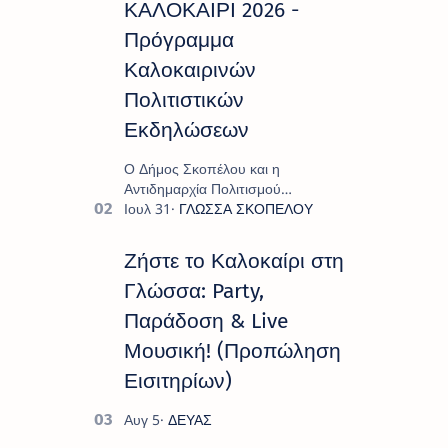
ΚΑΛΟΚΑΙΡΙ 2026 -
Πρόγραμμα
Καλοκαιρινών
Πολιτιστικών
Εκδηλώσεων
Ο Δήμος Σκοπέλου και η
Αντιδημαρχία Πολιτισμού
παρουσιάζουν το πρόγραμμα «
Πολιτιστικό Καλοκαίρι 2026 », ένα
πλούσιο και πολυσυλλεκτικό
Ζήστε το Καλοκαίρι στη
πρόγραμμα εκδ…
Γλώσσα: Party,
Παράδοση & Live
Μουσική! (Προπώληση
Εισιτηρίων)