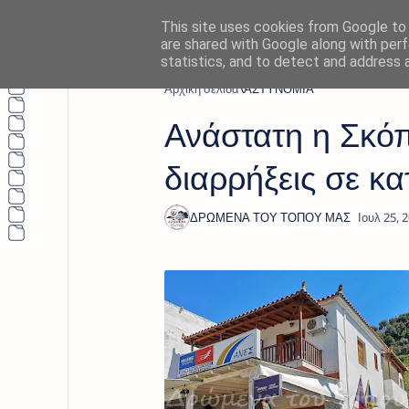
This site uses cookies from Google to d
are shared with Google along with perf
statistics, and to detect and address 
Αρχική σελίδα
ΑΣΤΥΝΟΜΙΑ
Ανάστατη η Σκόπ
διαρρήξεις σε κ