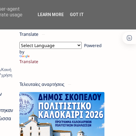
user-agent
erate usage
LEARN MORE
GOT IT
Translate
Powered
by
Translate
Τελευταίες αναρτήσεις
ν
στηκαν
λώσσα