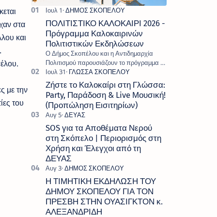
κεται
ΠΟΛΙΤΙΣΤΙΚΟ ΚΑΛΟΚΑΙΡΙ 2026 -
χαν στα
Πρόγραμμα Καλοκαιρινών
λλου και
Πολιτιστικών Εκδηλώσεων
.
Ο Δήμος Σκοπέλου και η Αντιδημαρχία
έλου.
Πολιτισμού παρουσιάζουν το πρόγραμμα «
Πολιτιστικό Καλοκαίρι 2026 », ένα πλούσιο
και πολυσυλλεκτικό πρόγραμμα εκδ…
Ζήστε το Καλοκαίρι στη Γλώσσα:
ς με την
Party, Παράδοση & Live Μουσική!
ίες του
(Προπώληση Εισιτηρίων)
SOS για τα Αποθέματα Νερού
στη Σκόπελο | Περιορισμός στη
Χρήση και Έλεγχοι από τη
ΔΕΥΑΣ
Η ΤΙΜΗΤΙΚΗ ΕΚΔΗΛΩΣΗ ΤΟΥ
ΔΗΜΟΥ ΣΚΟΠΕΛΟΥ ΓΙΑ ΤΟΝ
ΠΡΕΣΒΗ ΣΤΗΝ ΟΥΑΣΙΓΚΤΟΝ κ.
ΑΛΕΞΑΝΔΡΙΔΗ