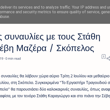
eliver its services and to analyze traffic. Your IP address and 
ormance and security metrics to ensure quality of service, gen
abuse.
ς συναυλίες με τους Στάθη
έβη Μαζέρα / Σκόπελος
0
 συναυλίες θα λάβουν χώρα αύριο Τρίτη 2 Ιουλίου και μεθαύριο
ουλίου, στη Σκόπελο. Συγκεκριμένα "Το Εργαστήρι Τραγουδιού 
πελο" θα παρουσιάσει δύο καλοκαιρινές συναυλίες, όπως αναφ
 αφίσα, με τον τενόρο Στάθη Καραγιώργο και στο πιάνο την Σέβ