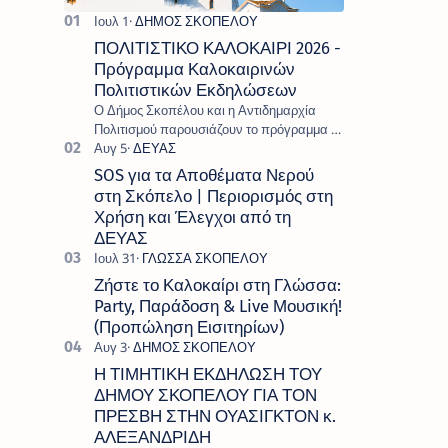
ΠΟΛΙΤΙΣΤΙΚΟ ΚΑΛΟΚΑΙΡΙ 2026 -
Πρόγραμμα Καλοκαιρινών
Πολιτιστικών Εκδηλώσεων
Ο Δήμος Σκοπέλου και η Αντιδημαρχία
Πολιτισμού παρουσιάζουν το πρόγραμμα «
Πολιτιστικό Καλοκαίρι 2026 », ένα πλούσιο
και πολυσυλλεκτικό πρόγραμμα εκδ…
SOS για τα Αποθέματα Νερού
στη Σκόπελο | Περιορισμός στη
Χρήση και Έλεγχοι από τη
ΔΕΥΑΣ
Ζήστε το Καλοκαίρι στη Γλώσσα:
Party, Παράδοση & Live Μουσική!
(Προπώληση Εισιτηρίων)
Η ΤΙΜΗΤΙΚΗ ΕΚΔΗΛΩΣΗ ΤΟΥ
ΔΗΜΟΥ ΣΚΟΠΕΛΟΥ ΓΙΑ ΤΟΝ
ΠΡΕΣΒΗ ΣΤΗΝ ΟΥΑΣΙΓΚΤΟΝ κ.
ΑΛΕΞΑΝΔΡΙΔΗ