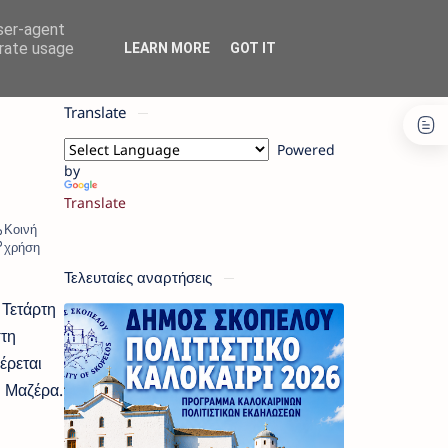
user-agent
erate usage
LEARN MORE
GOT IT
Translate
Powered
by
Translate
Τελευταίες αναρτήσεις
 Τετάρτη
στη
έρεται
η Μαζέρα.