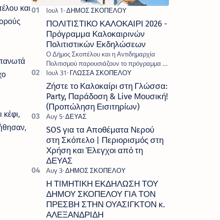
έλου και
χορούς
ΠΟΛΙΤΙΣΤΙΚΟ ΚΑΛΟΚΑΙΡΙ 2026 -
Πρόγραμμα Καλοκαιρινών
Πολιτιστικών Εκδηλώσεων
Ο Δήμος Σκοπέλου και η Αντιδημαρχία
απανωτά
Πολιτισμού παρουσιάζουν το πρόγραμμα «
Πολιτιστικό Καλοκαίρι 2026 », ένα πλούσιο
χο
και πολυσυλλεκτικό πρόγραμμα εκδ…
Ζήστε το Καλοκαίρι στη Γλώσσα:
Party, Παράδοση & Live Μουσική!
(Προπώληση Εισιτηρίων)
 κέφι,
ήθησαν,
SOS για τα Αποθέματα Νερού
στη Σκόπελο | Περιορισμός στη
Χρήση και Έλεγχοι από τη
ΔΕΥΑΣ
Η ΤΙΜΗΤΙΚΗ ΕΚΔΗΛΩΣΗ ΤΟΥ
ΔΗΜΟΥ ΣΚΟΠΕΛΟΥ ΓΙΑ ΤΟΝ
ΠΡΕΣΒΗ ΣΤΗΝ ΟΥΑΣΙΓΚΤΟΝ κ.
ΑΛΕΞΑΝΔΡΙΔΗ