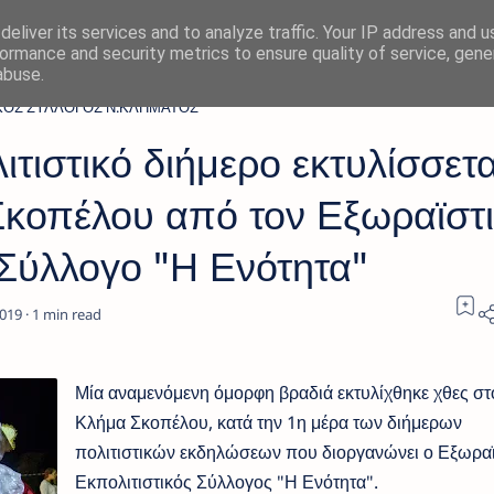
eliver its services and to analyze traffic. Your IP address and 
ormance and security metrics to ensure quality of service, gen
abuse.
ΙΚΟΣ ΣΥΛΛΟΓΟΣ Ν.ΚΛΗΜΑΤΟΣ
τιστικό διήμερο εκτυλίσσετα
Σκοπέλου από τον Εξωραϊστ
 Σύλλογο "Η Ενότητα"
1
Μία αναμενόμενη όμορφη βραδιά εκτυλίχθηκε χθες στ
Κλήμα Σκοπέλου, κατά την 1η μέρα των διήμερων
πολιτιστικών εκδηλώσεων που διοργανώνει ο Εξωραϊ
Εκπολιτιστικός Σύλλογος "Η Ενότητα".