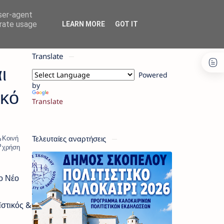
user-agent
erate usage
LEARN MORE
GOT IT
Translate
ι
Powered
by
ικό
Translate
Τελευταίες αναρτήσεις
ο Νέο
στικός &