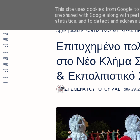
This site uses cookies from Google to d
are shared with Google along with perf
statistics, and to detect and address 
Αρχική σελίδα
ΠΟΛΙΤΙΣΤΙΚΟΣ & ΕΞΩΡΑΪΣΤ
Επιτυχημένο πολι
στο Νέο Κλήμα 
& Εκπολιτιστικό