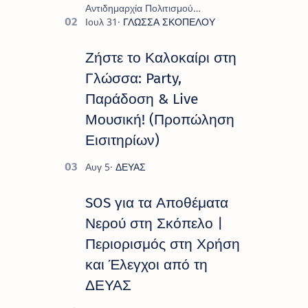
Αντιδημαρχία Πολιτισμού
παρουσιάζουν το πρόγραμμα «
Πολιτιστικό Καλοκαίρι 2026 », ένα
πλούσιο και πολυσυλλεκτικό
Ζήστε το Καλοκαίρι στη
πρόγραμμα εκδ…
Γλώσσα: Party,
Παράδοση & Live
Μουσική! (Προπώληση
Εισιτηρίων)
SOS για τα Αποθέματα
Νερού στη Σκόπελο |
Περιορισμός στη Χρήση
και Έλεγχοι από τη
ΔΕΥΑΣ