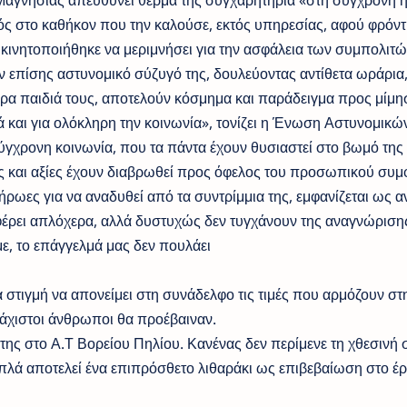
γνησίας απευθύνει θερμά της συγχαρητήρια «στη σύγχρονη 
ς στο καθήκον που την καλούσε, εκτός υπηρεσίας, αφού φρόντι
 κινητοποιήθηκε να μεριμνήσει για την ασφάλεια των συμπολιτώ
ν επίσης αστυνομικό σύζυγό της, δουλεύοντας αντίθετα ωράρια
ρα παιδιά τους, αποτελούν κόσμημα και παράδειγμα προς μίμη
ά και για ολόκληρη την κοινωνία», τονίζει η Ένωση Αστυνομικώ
γχρονη κοινωνία, που τα πάντα έχουν θυσιαστεί στο βωμό της
χές και αξίες έχουν διαβρωθεί προς όφελος του προσωπικού συ
ρωες για να αναδυθεί από τα συντρίμμια της, εμφανίζεται ως αν
έρει απλόχερα, αλλά δυστυχώς δεν τυγχάνουν της αναγνώριση
με, το επάγγελμά μας δεν πουλάει
α στιγμή να απονείμει στη συνάδελφο τις τιμές που αρμόζουν στ
άχιστοι άνθρωποι θα προέβαιναν.
 της στο Α.Τ Βορείου Πηλίου. Κανένας δεν περίμενε τη χθεσινή 
πλά αποτελεί ένα επιπρόσθετο λιθαράκι ως επιβεβαίωση στο έ