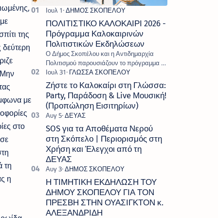
κιωμένης,
 με
ΠΟΛΙΤΙΣΤΙΚΟ ΚΑΛΟΚΑΙΡΙ 2026 -
πίτι της
Πρόγραμμα Καλοκαιρινών
Πολιτιστικών Εκδηλώσεων
ς δεύτερη
Ο Δήμος Σκοπέλου και η Αντιδημαρχία
ριζε
Πολιτισμού παρουσιάζουν το πρόγραμμα «
Πολιτιστικό Καλοκαίρι 2026 », ένα πλούσιο
 Μην
και πολυσυλλεκτικό πρόγραμμα εκδ…
Ζήστε το Καλοκαίρι στη Γλώσσα:
τας
Party, Παράδοση & Live Μουσική!
ύμφωνα με
(Προπώληση Εισιτηρίων)
ροφορίες
ίες στο
SOS για τα Αποθέματα Νερού
ασε
στη Σκόπελο | Περιορισμός στη
Χρήση και Έλεγχοι από τη
στη
ΔΕΥΑΣ
ά τη
ς η
Η ΤΙΜΗΤΙΚΗ ΕΚΔΗΛΩΣΗ ΤΟΥ
ΔΗΜΟΥ ΣΚΟΠΕΛΟΥ ΓΙΑ ΤΟΝ
ΠΡΕΣΒΗ ΣΤΗΝ ΟΥΑΣΙΓΚΤΟΝ κ.
ΑΛΕΞΑΝΔΡΙΔΗ