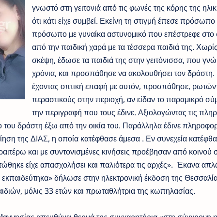
γνωστό στη γειτονιά από τις φωνές της κόρης της ηλι
ότι κάτι είχε συμβεί. Εκείνη τη στιγμή έπεσε πρόσωπο
πρόσωπο με γυναίκα αστυνομικό που επέστρεφε στο σ
από την παιδική χαρά με τα τέσσερα παιδιά της. Χωρί
σκέψη, έδωσε τα παιδιά της στην γειτόνισσα, που γνώ
χρόνια, και προσπάθησε να ακολουθήσει τον δράστη.
έχοντας οπτική επαφή με αυτόν, προσπάθησε, ρωτών
περαστικούς στην περιοχή, αν είδαν το παραμικρό σ
την περιγραφή που τους έδινε. Αξιολογώντας τις πλη
 του δράστη έξω από την οικία του. Παράλληλα έδινε πληροφορ
οίηση της ΔΙΑΣ, η οποία κατέφθασε άμεσα . Εν συνεχεία κατέφθ
ραιτέρω και με συντονισμένες κινήσεις προέβησαν από κοινού 
ώθηκε είχε απασχολήσει και παλιότερα τις αρχές». Έκανα απλ
ο εκπαιδεύτηκα» δήλωσε στην ηλεκτρονική έκδοση της Θεσσαλία
ιών, μόλις 33 ετών και πρωταθλήτρια της κωπηλασίας.