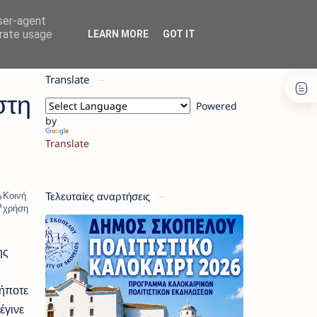
user-agent
erate usage
LEARN MORE
GOT IT
Translate
στη
Powered
by
Translate
Τελευταίες αναρτήσεις
ης
ήποτε
έγινε