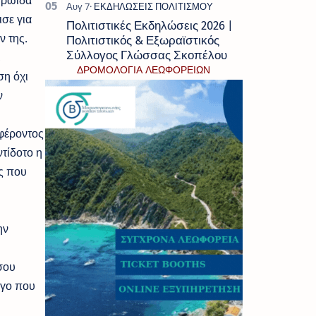
ηρωίδα
σε για
Πολιτιστικές Εκδηλώσεις 2026 |
ν της.
Πολιτιστικός & Εξωραϊστικός
Σύλλογος Γλώσσας Σκοπέλου
,
ΔΡΟΜΟΛΟΓΙΑ ΛΕΩΦΟΡΕΙΩΝ
ση όχι
ν
μφέροντος
τίδοτο η
ς που
ην
σου
ργο που