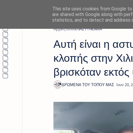
This site uses cookies from Google to d
are shared with Google along with perf
statistics, and to detect and address 
Αρχική σελίδα
ΑΣΤΥΝΟΜΙΑ
Αυτή είναι η ασ
κλοπής στην Χιλ
βρισκόταν εκτός