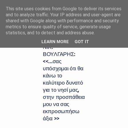
This site uses cookies from Google to deliver its services
and to analyze traffic. Your IP address and user-agent are
shared with Google along with performance and security
metrics to ensure quality of service, generate usage
Αρχική σελίδα
<< Το νησί μας πρώτα - δημιουρ
statistics, and to detect and address abuse.
ΑΡΙΣΤΕΙΔΗΣ
LEARN MORE
GOT IT
ΝΙΚ.
ΒΟΥΛΓΑΡΗΣ:
<<...σας
υπόσχομαι ότι θα
κάνω το
καλύτερο δυνατό
για το νησί μας,
στην προσπάθεια
μου να σας
εκπροσωπήσω
άξια >>