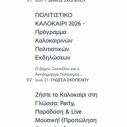
ΠΟΛΙΤΙΣΤΙΚΟ
ΚΑΛΟΚΑΙΡΙ 2026 -
Πρόγραμμα
Καλοκαιρινών
Πολιτιστικών
Εκδηλώσεων
Ο Δήμος Σκοπέλου και η
Αντιδημαρχία Πολιτισμού
παρουσιάζουν το πρόγραμμα «
Πολιτιστικό Καλοκαίρι 2026 », ένα
πλούσιο και πολυσυλλεκτικό
Ζήστε το Καλοκαίρι στη
πρόγραμμα εκδ…
Γλώσσα: Party,
Παράδοση & Live
Μουσική! (Προπώληση