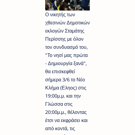
Ο νικητής των
χθεσινών Δημοτικών
εκλογών Σταμάτης
Περίσσης με όλον
τον συνδυασμό του,
"Το νησί μας πρώτα
- Δημιουργία ξανά",
θα επισκεφθεί
σήμερα 3/6 το Νέο
Κλήμα (Εληος) στις
19:00μ.μ. και την
Γλώσσα στις
20:00μ.μ., θέλοντας
έτσι να εκφράσει και
από κοντά, τις