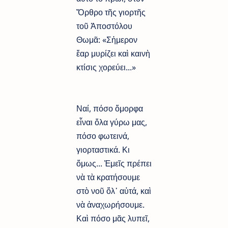
Ὄρθρο τῆς γιορτῆς
τοῦ Ἀποστόλου
Θωμᾶ: «Σἠμερον
ἔαρ μυρίζει καὶ καινὴ
κτίσις χορεύει...»
Ναί, πόσο ὅμορφα
εἶναι ὅλα γύρω μας,
πόσο φωτεινά,
γιορταστικά. Κι
ὅμως... Ἐμεῖς πρέπει
νὰ τὰ κρατήσουμε
στὸ νοῦ ὅλ᾿ αὐτά, καὶ
νὰ ἀναχωρήσουμε.
Καὶ πόσο μᾶς λυπεῖ,