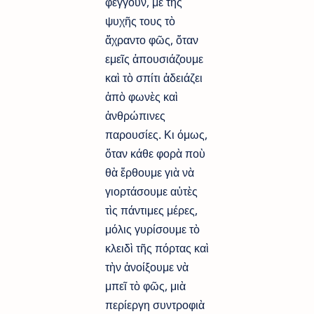
φέγγουν, μὲ τῆς
ψυχῆς τους τὸ
ἄχραντο φῶς, ὅταν
εμεῖς ἀπουσιάζουμε
καὶ τὸ σπίτι ἀδειάζει
ἀπὸ φωνὲς καὶ
ἀνθρώπινες
παρουσίες. Κι όμως,
ὅταν κάθε φορὰ ποὺ
θὰ ἔρθουμε γιὰ νὰ
γιορτάσουμε αὐτὲς
τὶς πάντιμες μέρες,
μόλις γυρίσουμε τὸ
κλειδὶ τῆς πόρτας καὶ
τὴν ἀνοίξουμε νὰ
μπεῖ τὸ φῶς, μιὰ
περίεργη συντροφιὰ