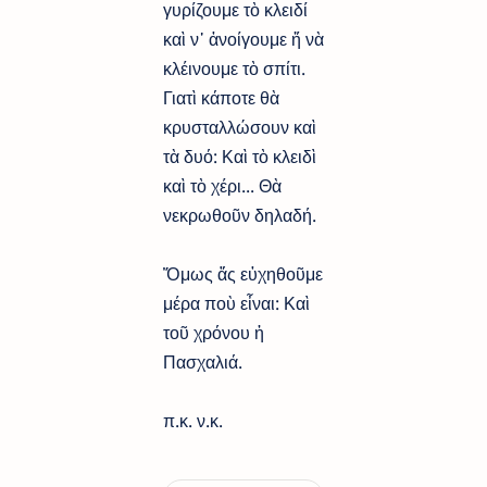
γυρίζουμε τὸ κλειδί
καὶ ν᾿ ἀνοίγουμε ἤ νὰ
κλέινουμε τὸ σπίτι.
Γιατὶ κάποτε θὰ
κρυσταλλώσουν καὶ
τὰ δυό: Καὶ τὸ κλειδὶ
καὶ τὸ χέρι... Θὰ
νεκρωθοῦν δηλαδή.
Ὅμως ἄς εὐχηθοῦμε
μέρα ποὺ εἶναι: Καὶ
τοῦ χρόνου ἡ
Πασχαλιά.
π.κ. ν.κ.