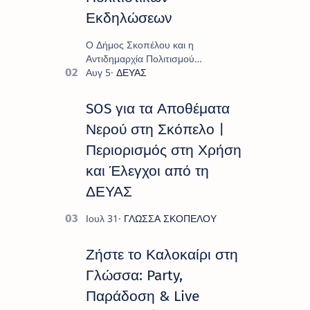
Εκδηλώσεων
Ο Δήμος Σκοπέλου και η
Αντιδημαρχία Πολιτισμού
παρουσιάζουν το πρόγραμμα «
Πολιτιστικό Καλοκαίρι 2026 », ένα
πλούσιο και πολυσυλλεκτικό
SOS για τα Αποθέματα
πρόγραμμα εκδ…
Νερού στη Σκόπελο |
Περιορισμός στη Χρήση
και Έλεγχοι από τη
ΔΕΥΑΣ
Ζήστε το Καλοκαίρι στη
Γλώσσα: Party,
Παράδοση & Live