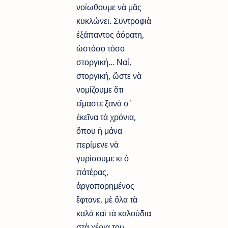
νοίωθουμε νὰ μᾶς
κυκλώνει. Συντροφιὰ
ἐξάπαντος ἀόρατη,
ὡστόσο τόσο
στοργική... Ναί,
στοργική, ὥστε νὰ
νομίζουμε ὅτι
εἴμαστε ξανὰ σ᾿
ἐκεῖνα τὰ χρόνια,
ὅπου ἡ μάνα
περίμενε νὰ
γυρίσουμε κι ὁ
πάτέρας,
ἀργοπορημένος
ἔφτανε, μὲ ὅλα τὰ
καλὰ καὶ τὰ καλούδια
στὰ χέρια του....