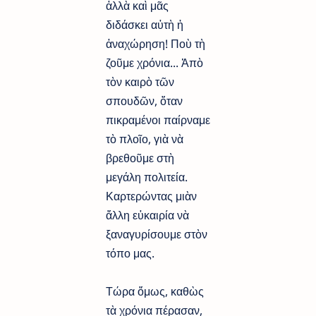
ἀλλὰ καὶ μᾶς
διδάσκει αὐτὴ ἡ
ἀναχώρηση! Ποὺ τὴ
ζοῦμε χρόνια... Ἀπὸ
τὸν καιρὸ τῶν
σπουδῶν, ὅταν
πικραμένοι παίρναμε
τὸ πλοῖο, γιὰ νὰ
βρεθοῦμε στὴ
μεγάλη πολιτεία.
Καρτερώντας μιὰν
ἄλλη εὐκαιρία νὰ
ξαναγυρίσουμε στὸν
τόπο μας.
Τώρα ὄμως, καθὼς
τὰ χρόνια πέρασαν,