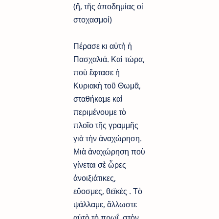
(ἤ, τῆς ἀποδημίας οἱ
στοχασμοί)
Πέρασε κι αὐτὴ ἡ
Πασχαλιά. Καὶ τώρα,
ποὺ ἔφτασε ἡ
Κυριακὴ τοῦ Θωμᾶ,
σταθήκαμε καὶ
περιμένουμε τὸ
πλοῖο τῆς γραμμῆς
γιὰ τὴν ἀναχώρηση.
Μιὰ ἀναχώρηση ποὺ
γίνεται σὲ ὧρες
ἀνοιξιάτικες,
εὔοσμες, θεϊκές . Τὸ
ψάλλαμε, ἄλλωστε
αὐτὸ τὸ πρωΐ, στὸν