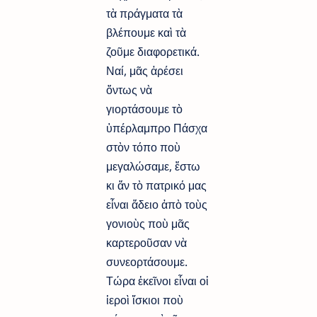
τὰ πράγματα τὰ
βλέπουμε καὶ τὰ
ζοῦμε διαφορετικά.
Ναί, μᾶς ἀρέσει
ὄντως νὰ
γιορτάσουμε τὸ
ὑπέρλαμπρο Πάσχα
στὸν τόπο ποὺ
μεγαλώσαμε, ἔστω
κι ἄν τὸ πατρικό μας
εἶναι ἄδειο ἀπὸ τοὺς
γονιοὺς ποὺ μᾶς
καρτεροῦσαν νὰ
συνεορτάσουμε.
Τώρα ἐκεῖνοι εἶναι οἱ
ἱεροὶ ἴσκιοι ποὺ