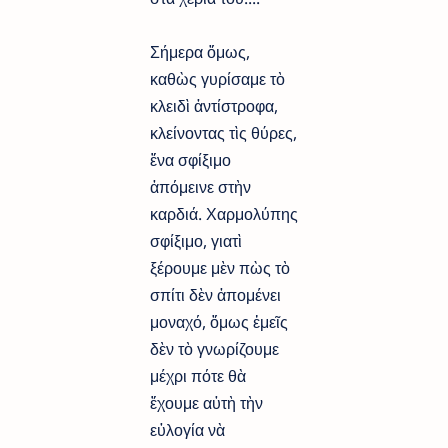
Σήμερα ὅμως,
καθὼς γυρίσαμε τὸ
κλειδὶ ἀντίστροφα,
κλείνοντας τὶς θύρες,
ἕνα σφίξιμο
ἀπόμεινε στὴν
καρδιά. Χαρμολύπης
σφίξιμο, γιατὶ
ξέρουμε μὲν πὼς τὸ
σπίτι δὲν ἀπομένει
μοναχό, ὅμως ἐμεῖς
δὲν τὸ γνωρίζουμε
μέχρι πότε θὰ
ἔχουμε αὐτὴ τὴν
εὐλογία νὰ