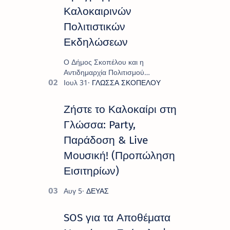
Καλοκαιρινών
Πολιτιστικών
Εκδηλώσεων
Ο Δήμος Σκοπέλου και η
Αντιδημαρχία Πολιτισμού
παρουσιάζουν το πρόγραμμα «
Πολιτιστικό Καλοκαίρι 2026 », ένα
πλούσιο και πολυσυλλεκτικό
Ζήστε το Καλοκαίρι στη
πρόγραμμα εκδ…
Γλώσσα: Party,
Παράδοση & Live
Μουσική! (Προπώληση
Εισιτηρίων)
SOS για τα Αποθέματα