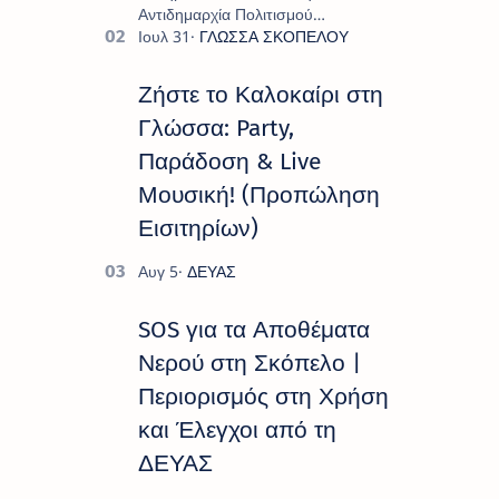
Αντιδημαρχία Πολιτισμού
παρουσιάζουν το πρόγραμμα «
Πολιτιστικό Καλοκαίρι 2026 », ένα
πλούσιο και πολυσυλλεκτικό
Ζήστε το Καλοκαίρι στη
πρόγραμμα εκδ…
Γλώσσα: Party,
Παράδοση & Live
Μουσική! (Προπώληση
Εισιτηρίων)
SOS για τα Αποθέματα
Νερού στη Σκόπελο |
Περιορισμός στη Χρήση
και Έλεγχοι από τη
ΔΕΥΑΣ