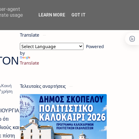
user-agent
erate usage
LEARN MORE
GOT IT
Translate
Powered
by
ΤΟΝ
Translate
Τελευταίες αναρτήσεις
ΜΙΟΥΡΓΙΑ
 ότι
λιούς και
ε πίστη