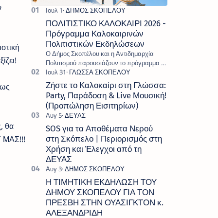
ν
ΠΟΛΙΤΙΣΤΙΚΟ ΚΑΛΟΚΑΙΡΙ 2026 -
Πρόγραμμα Καλοκαιρινών
Πολιτιστικών Εκδηλώσεων
ιστική
Ο Δήμος Σκοπέλου και η Αντιδημαρχία
ίζει!
Πολιτισμού παρουσιάζουν το πρόγραμμα «
Πολιτιστικό Καλοκαίρι 2026 », ένα πλούσιο
και πολυσυλλεκτικό πρόγραμμα εκδ…
Ζήστε το Καλοκαίρι στη Γλώσσα:
πως
Party, Παράδοση & Live Μουσική!
(Προπώληση Εισιτηρίων)
, θα
SOS για τα Αποθέματα Νερού
 ΜΑΣ!!!
στη Σκόπελο | Περιορισμός στη
Χρήση και Έλεγχοι από τη
ΔΕΥΑΣ
Η ΤΙΜΗΤΙΚΗ ΕΚΔΗΛΩΣΗ ΤΟΥ
ΔΗΜΟΥ ΣΚΟΠΕΛΟΥ ΓΙΑ ΤΟΝ
ΠΡΕΣΒΗ ΣΤΗΝ ΟΥΑΣΙΓΚΤΟΝ κ.
ΑΛΕΞΑΝΔΡΙΔΗ