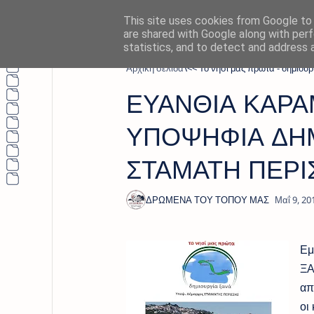
This site uses cookies from Google to d
are shared with Google along with perf
statistics, and to detect and address 
Αρχική σελίδα
<< Το νησί μας πρώτα - δημιουρ
ΕΥΑΝΘΙΑ ΚΑΡΑΜ
ΥΠΟΨΗΦΙΑ ΔΗ
ΣΤΑΜΑΤΗ ΠΕΡΙ
Εμ
ΞΑ
απ
οι