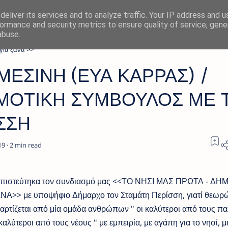
eliver its services and to analyze traffic. Your IP address and 
ormance and security metrics to ensure quality of service, gen
abuse.
γία ξανά >>
ΕΣΙΝΗ (ΕΥΑ ΚΑΡΡΑΣ) /
ΜΟΤΙΚΗ ΣΥΜΒΟΥΛΟΣ ΜΕ 
ΣΣΗ
2
πιστεύτηκα τον συνδιασμό μας <<ΤΟ ΝΗΣΙ ΜΑΣ ΠΡΩΤΑ - ΔΗ
ΝΑ>> με υποψήφιο Δήμαρχο τον Σταμάτη Περίσση, γιατί θεωρώ
αρτίζεται από μία ομάδα ανθρώπων " οι καλύτεροι από τους πα
 καλύτεροι από τους νέους " με εμπειρία, με αγάπη για το νησί, μ