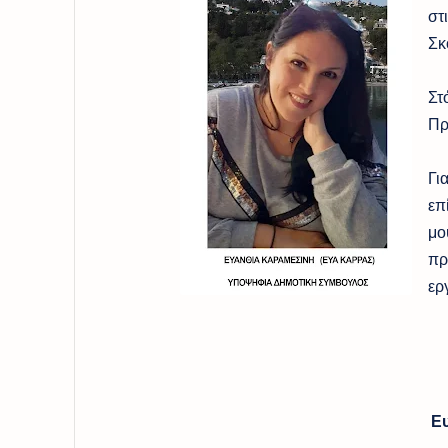
στ
Σκ
Στ
Πρ
Γι
επ
μο
πρ
ερ
Ε