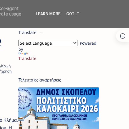
user-agent
erate usage
LEARN MORE
GOT IT
Translate
2
Powered
by
Translate
Τελευταίες αναρτήσεις
έο Κλήμα,
ίου. Η