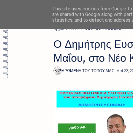
This site uses cookies from Google to d
are shared with Google along with perf
statistics, and to detect and address 
Αρχική σελίδα
''ΣΚΟΠΕΛΟΣ ΟΛΟΙ ΜΑΖΙ"
Ο Δημήτρης Ευστ
Μαΐου, στο Νέο