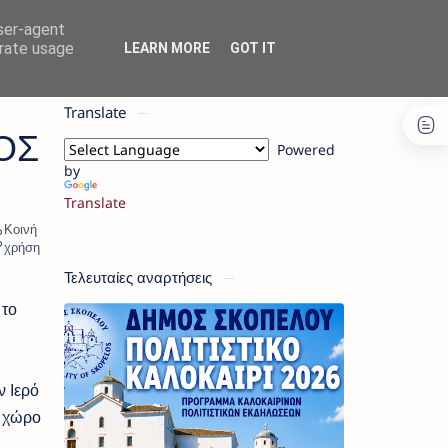
user-agent
erate usage
LEARN MORE
GOT IT
Translate
ΤΟΣ
Powered
by
Translate
Τελευταίες αναρτήσεις
 το
ν Ιερό
ό χώρο