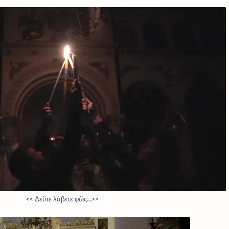
<< Δεῦτε λάβετε φῶς...>>