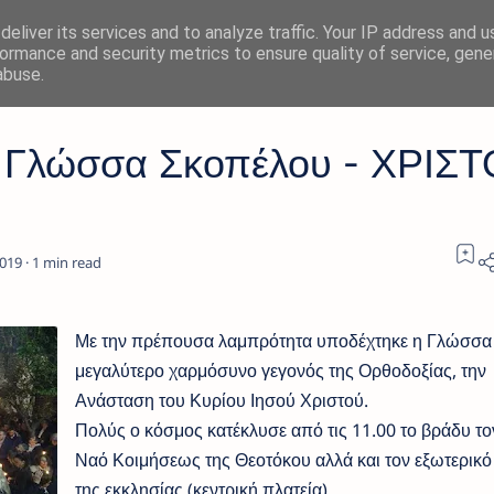
eliver its services and to analyze traffic. Your IP address and 
ormance and security metrics to ensure quality of service, gen
abuse.
 Γλώσσα Σκοπέλου - ΧΡΙΣ
1
Με την πρέπουσα λαμπρότητα υποδέχτηκε η Γλώσσα
μεγαλύτερο χαρμόσυνο γεγονός της Ορθοδοξίας, την
Ανάσταση του Κυρίου Ιησού Χριστού.
Πολύς ο κόσμος κατέκλυσε από τις 11.00 το βράδυ το
Ναό Κοιμήσεως της Θεοτόκου αλλά και τον εξωτερικ
της εκκλησίας (κεντρική πλατεία).