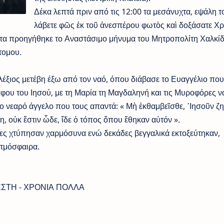
Δέκα λεπτά πριν από τις 12:00 τα μεσάνυχτα, εψάλη τ
λάβετε φῶς ἐκ τοῦ ἀνεσπέρου φωτὸς καὶ δοξάσατε Χρ
τα προηγήθηκε το Αναστάσιμο μήνυμα του Μητροπολίτη Χαλκίδ
τομου.
Αλέξιος μετέβη έξω από τον ναό, όπου διάβασε το Ευαγγέλιο που
άφου του Ιησού, με τη Μαρία τη Μαγδαληνή και τις Μυροφόρες ν
 νεαρό άγγελο που τους απαντά: « Μὴ ἐκθαμβεῖσθε, ᾿Ιησοῦν ζητ
 οὐκ ἔστιν ὧδε, ἴδε ὁ τόπος ὅπου ἔθηκαν αὐτόν ».
νες χτύπησαν χαρμόσυνα ενώ δεκάδες βεγγαλικά εκτοξεύτηκαν,
ατμόσφαιρα.
ΧΡΟΝΙΑ ΠΟΛΛΑ