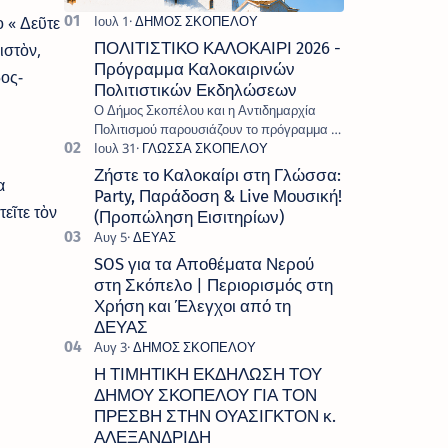
ο « Δεῦτε
ΠΟΛΙΤΙΣΤΙΚΟ ΚΑΛΟΚΑΙΡΙ 2026 -
ιστὸν,
Πρόγραμμα Καλοκαιρινών
ος-
Πολιτιστικών Εκδηλώσεων
Ο Δήμος Σκοπέλου και η Αντιδημαρχία
Πολιτισμού παρουσιάζουν το πρόγραμμα «
Πολιτιστικό Καλοκαίρι 2026 », ένα πλούσιο
και πολυσυλλεκτικό πρόγραμμα εκδ…
Ζήστε το Καλοκαίρι στη Γλώσσα:
α
Party, Παράδοση & Live Μουσική!
εῖτε τὸν
(Προπώληση Εισιτηρίων)
SOS για τα Αποθέματα Νερού
στη Σκόπελο | Περιορισμός στη
Χρήση και Έλεγχοι από τη
ΔΕΥΑΣ
Η ΤΙΜΗΤΙΚΗ ΕΚΔΗΛΩΣΗ ΤΟΥ
ΔΗΜΟΥ ΣΚΟΠΕΛΟΥ ΓΙΑ ΤΟΝ
ΠΡΕΣΒΗ ΣΤΗΝ ΟΥΑΣΙΓΚΤΟΝ κ.
ΑΛΕΞΑΝΔΡΙΔΗ