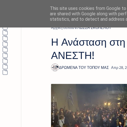
This site uses cookies from Google to d
are shared with Google along with perf
statistics, and to detect and address 
Αρχική σελίδα
ΓΛΩΣΣΑ ΣΚΟΠΕΛΟΥ
Η Ανάσταση στη
ΑΝΕΣΤΗ!