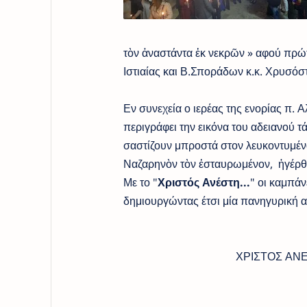
τὸν ἀναστάντα ἐκ νεκρῶν » αφού πρώ
Ιστιαίας και Β.Σποράδων κ.κ. Χρυσόσ
Εν συνεχεία ο ιερέας της ενορίας π. 
περιγράφει την εικόνα του αδειανού τ
σαστίζουν μπροστά στον λευκοντυμένο
Ναζαρηνὸν τὸν ἐσταυρωμένον, ἠγέρθη,
Με το "
Χριστός Ανέστη...
" οι καμπά
δημιουργώντας έτσι μία πανηγυρική 
ΧΡΙΣΤΟΣ ΑΝΕΣΤΗ - 