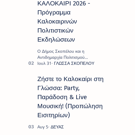
ΚΑΛΟΚΑΙΡΙ 2026 -
Πρόγραμμα
Καλοκαιρινών
Πολιτιστικών
Εκδηλώσεων
Ο Δήμος Σκοπέλου και η
Αντιδημαρχία Πολιτισμού
παρουσιάζουν το πρόγραμμα «
Πολιτιστικό Καλοκαίρι 2026 », ένα
πλούσιο και πολυσυλλεκτικό
Ζήστε το Καλοκαίρι στη
πρόγραμμα εκδ…
Γλώσσα: Party,
Παράδοση & Live
Μουσική! (Προπώληση
Εισιτηρίων)