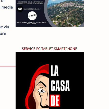
 of
al media
e via
ture
SERVICE PC-TABLET-SMARTPHONE