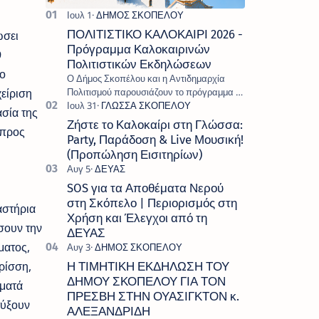
ΠΟΛΙΤΙΣΤΙΚΟ ΚΑΛΟΚΑΙΡΙ 2026 -
ώσει
Πρόγραμμα Καλοκαιρινών
9
Πολιτιστικών Εκδηλώσεων
ο
Ο Δήμος Σκοπέλου και η Αντιδημαρχία
είριση
Πολιτισμού παρουσιάζουν το πρόγραμμα «
Πολιτιστικό Καλοκαίρι 2026 », ένα πλούσιο
σία της
και πολυσυλλεκτικό πρόγραμμα εκδ…
Ζήστε το Καλοκαίρι στη Γλώσσα:
 προς
Party, Παράδοση & Live Μουσική!
(Προπώληση Εισιτηρίων)
SOS για τα Αποθέματα Νερού
στη Σκόπελο | Περιορισμός στη
αστήρια
Χρήση και Έλεγχοι από τη
σουν την
ΔΕΥΑΣ
ματος,
ρίσση,
Η ΤΙΜΗΤΙΚΗ ΕΚΔΗΛΩΣΗ ΤΟΥ
ΔΗΜΟΥ ΣΚΟΠΕΛΟΥ ΓΙΑ ΤΟΝ
μματά
ΠΡΕΣΒΗ ΣΤΗΝ ΟΥΑΣΙΓΚΤΟΝ κ.
τύξουν
ΑΛΕΞΑΝΔΡΙΔΗ