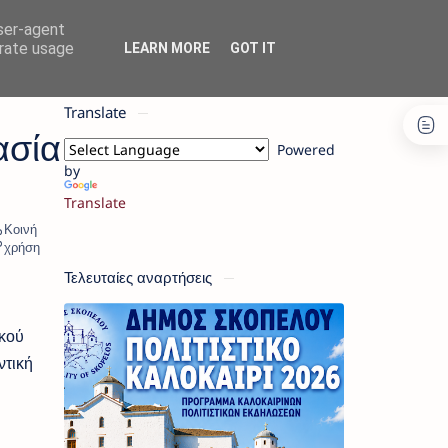
user-agent
erate usage
LEARN MORE
GOT IT
Translate
ασία
Powered
by
Translate
Τελευταίες αναρτήσεις
ικού
ντική