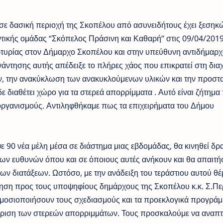
 δασική περιοχή της Σκοπέλου από ασυνειδήτους έχει ξεσηκ
ντικής ομάδας “Σκόπελος Πράσινη και Καθαρή” στις 09/04/201
υρίας στον Δήμαρχο Σκοπέλου και στην υπεύθυνη αντιδήμαρχ
άντησης αυτής απέδειξε το πλήρες χάος που επικρατεί στη διαχ
, την ανακύκλωση των ανακυκλούμενων υλικών και την προστα
διαθέτει χώρο για τα στερεά απορρίμματα . Αυτό είναι ζήτημα
ι οργανισμούς. Αντιληφθήκαμε πως τα επιχειρήματα του Δήμου
ε 90 νέα μέλη μέσα σε διάστημα μιας εβδομάδας, θα κινηθεί δρ
ων ευθυνών όπου και σε όποιους αυτές ανήκουν και θα απαιτή
ων διατάξεων. Ωστόσο, με την ανάδειξη του τεράστιου αυτού θέ
ληση προς τους υποψηφίους δημάρχους της Σκοπέλου κ.κ. Σ.Πε
μοσιοποιήσουν τους σχεδιασμούς και τα προεκλογικά προγρά
χείριση των στερεών απορριμμάτων. Τους προσκαλούμε να αναπ