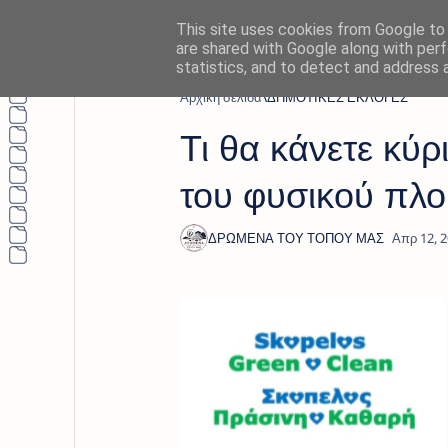
This site uses cookies from Google to d
are shared with Google along with perf
statistics, and to detect and address 
Αρχική σελίδα
ΔΗΜΟΤΙΚΕΣ ΕΚΛΟΓΕΣ
Τι θα κάνετε κύρ
του φυσικού πλο