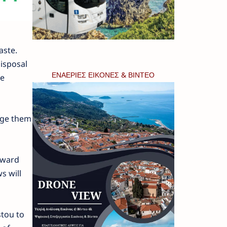
aste.
disposal
ΕΝΑΕΡΙΕΣ ΕΙΚΟΝΕΣ & ΒΙΝΤΕΟ
We
urge them
rward
s will
stou to