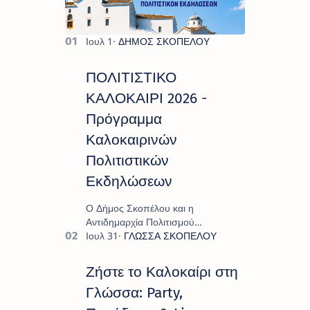
ΠΟΛΙΤΙΣΤΙΚΟ
ΚΑΛΟΚΑΙΡΙ 2026 -
Πρόγραμμα
Καλοκαιρινών
Πολιτιστικών
Εκδηλώσεων
Ο Δήμος Σκοπέλου και η
Αντιδημαρχία Πολιτισμού
παρουσιάζουν το πρόγραμμα «
Πολιτιστικό Καλοκαίρι 2026 », ένα
πλούσιο και πολυσυλλεκτικό
Ζήστε το Καλοκαίρι στη
πρόγραμμα εκδ…
Γλώσσα: Party,