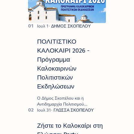
ΠΟΛΙΤΙΣΤΙΚΟ
ΚΑΛΟΚΑΙΡΙ 2026 -
Πρόγραμμα
Καλοκαιρινών
Πολιτιστικών
Εκδηλώσεων
Ο Δήμος Σκοπέλου και η
Αντιδημαρχία Πολιτισμού
παρουσιάζουν το πρόγραμμα «
Πολιτιστικό Καλοκαίρι 2026 », ένα
πλούσιο και πολυσυλλεκτικό
Ζήστε το Καλοκαίρι στη
πρόγραμμα εκδ…