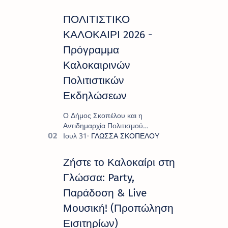
ΠΟΛΙΤΙΣΤΙΚΟ
ΚΑΛΟΚΑΙΡΙ 2026 -
Πρόγραμμα
Καλοκαιρινών
Πολιτιστικών
Εκδηλώσεων
Ο Δήμος Σκοπέλου και η
Αντιδημαρχία Πολιτισμού
παρουσιάζουν το πρόγραμμα «
Πολιτιστικό Καλοκαίρι 2026 », ένα
πλούσιο και πολυσυλλεκτικό
Ζήστε το Καλοκαίρι στη
πρόγραμμα εκδ…
Γλώσσα: Party,
Παράδοση & Live
Μουσική! (Προπώληση
Εισιτηρίων)