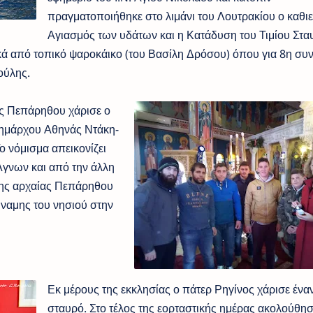
πραγματοποιήθηκε στο λιμάνι του Λουτρακίου ο καθ
Αγιασμός των υδάτων και η Κατάδυση του Τιμίου Στα
κά από τοπικό ψαροκάικο (του Βασίλη Δρόσου) όπου για 8η συ
ούλης.
ας Πεπάρηθου χάρισε ο
δημάρχου Αθηνάς Ντάκη-
 νόμισμα απεικονίζει
Αγνων και από την άλλη
 της αρχαίας Πεπάρηθου
δύναμης του νησιού στην
Εκ μέρους της εκκλησίας ο πάτερ Ρηγίνος χάρισε ένα
σταυρό. Στο τέλος της εορταστικής ημέρας ακολούθη