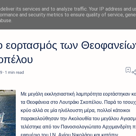
eliver its services and to analyze traffic. Your IP address and 
ormance and security metrics to ensure quality of service, gen
abuse.
ο εορτασμός των Θεοφανείω
κοπέλου
1
Με μεγάλη εκκλησιαστική λαμπρότητα εορτάστηκαν κα
τα Θεοφάνεια στο Λουτράκι Σκοπέλου. Παρά το τσουχ
κρύο αλλά σε μία ηλιόλουστη μέρα, πολλοί κάτοικοι
παρακολούθησαν την Ακολουθία του μεγάλου Αγιασ
τελέστηκε από τον Πανοσιολογιώτατο Αρχιμανδρίτη π.
εφημέριο του Ι.Ν. Αγίου Νικολάου και κατόπιν