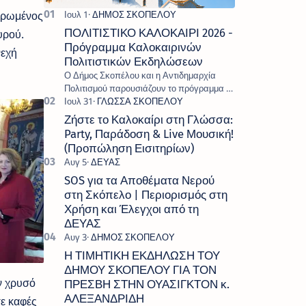
ιερωμένος
ΠΟΛΙΤΙΣΤΙΚΟ ΚΑΛΟΚΑΙΡΙ 2026 -
υρού.
Πρόγραμμα Καλοκαιρινών
νεχή
Πολιτιστικών Εκδηλώσεων
Ο Δήμος Σκοπέλου και η Αντιδημαρχία
Πολιτισμού παρουσιάζουν το πρόγραμμα «
Πολιτιστικό Καλοκαίρι 2026 », ένα πλούσιο
και πολυσυλλεκτικό πρόγραμμα εκδ…
Ζήστε το Καλοκαίρι στη Γλώσσα:
Party, Παράδοση & Live Μουσική!
(Προπώληση Εισιτηρίων)
SOS για τα Αποθέματα Νερού
στη Σκόπελο | Περιορισμός στη
Χρήση και Έλεγχοι από τη
ΔΕΥΑΣ
Η ΤΙΜΗΤΙΚΗ ΕΚΔΗΛΩΣΗ ΤΟΥ
ΔΗΜΟΥ ΣΚΟΠΕΛΟΥ ΓΙΑ ΤΟΝ
ν χρυσό
ΠΡΕΣΒΗ ΣΤΗΝ ΟΥΑΣΙΓΚΤΟΝ κ.
ΑΛΕΞΑΝΔΡΙΔΗ
σε καφές