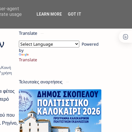
user-agent
erate usage
LEARN MORE
GOT IT
Translate
ν
Powered
by
Translate
Τελευταίες αναρτήσεις
ι φέτος
τερό
μού που
 Ρηγίνο,