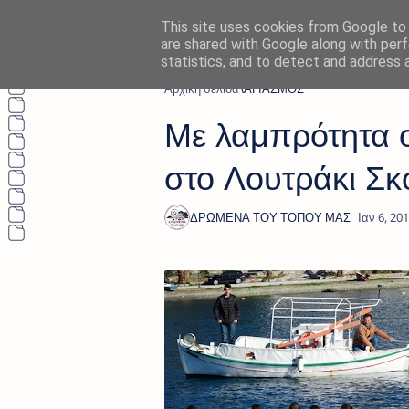
This site uses cookies from Google to d
are shared with Google along with perf
statistics, and to detect and address 
Αρχική σελίδα
ΑΓΙΑΣΜΟΣ
Με λαμπρότητα 
στο Λουτράκι Σ