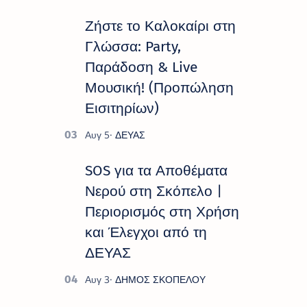
Πολιτιστικό Καλοκαίρι 2026 », ένα
πλούσιο και πολυσυλλεκτικό
Ζήστε το Καλοκαίρι στη
πρόγραμμα εκδ…
Γλώσσα: Party,
Παράδοση & Live
Μουσική! (Προπώληση
Εισιτηρίων)
SOS για τα Αποθέματα
Νερού στη Σκόπελο |
Περιορισμός στη Χρήση
και Έλεγχοι από τη
ΔΕΥΑΣ