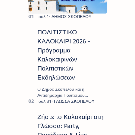
ΠΟΛΙΤΙΣΤΙΚΟ
ΚΑΛΟΚΑΙΡΙ 2026 -
Πρόγραμμα
Καλοκαιρινών
Πολιτιστικών
Εκδηλώσεων
Ο Δήμος Σκοπέλου και η
Αντιδημαρχία Πολιτισμού
παρουσιάζουν το πρόγραμμα «
Πολιτιστικό Καλοκαίρι 2026 », ένα
πλούσιο και πολυσυλλεκτικό
Ζήστε το Καλοκαίρι στη
πρόγραμμα εκδ…
Γλώσσα: Party,
Παράδοση & Live