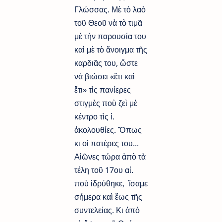
Γλώσσας. Μὲ τὸ λαὸ
τοῦ Θεοῦ νὰ τὸ τιμᾶ
μὲ τὴν παρουσία του
καὶ μὲ τὸ ἄνοιγμα τῆς
καρδιᾶς του, ὥστε
νὰ βιώσει «ἔτι καὶ
ἔτι» τὶς πανίερες
στιγμὲς ποὺ ζεὶ μὲ
κέντρο τὶς ἱ.
ἀκολουθίες. Ὅπως
κι οἱ πατέρες του...
Αἰῶνες τώρα ἀπὸ τὰ
τέλη τοῦ 17ου αἰ.
ποὺ ἱδρύθηκε, ἴσαμε
σήμερα καὶ ἕως τῆς
συντελείας. Κι ἀπὸ