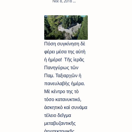
1
Πόση συγκίνηση δὲ
φέρει μέσα της αὐτὴ
ἡ ἡμέρα! Τῆς ἱερᾶς
Πανηγύρως τῶν
Παμ. Ταξιαρχῶν ἡ
πανευλαβὴς ἡμέρα.
Μὲ κέντρο της τὸ
τόσο κατανυκτικό,
ἀσκητικὸ καὶ συνάμα
τέλειο δεῖγμα
μεταβυζαντικῆς
ἀρχιτεκτονικῆς