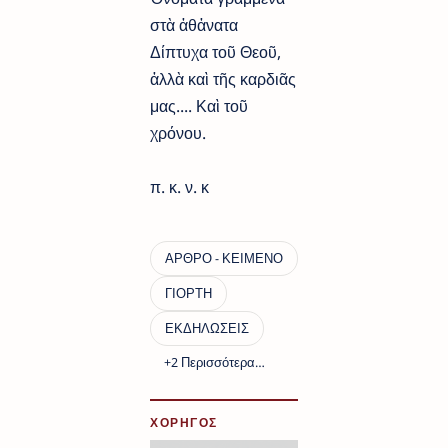
στὰ ἀθἀνατα
Δίπτυχα τοῦ Θεοῦ,
ἀλλὰ καὶ τῆς καρδιᾶς
μας.... Καὶ τοῦ
χρόνου.
π. κ. ν. κ
ΧΟΡΗΓΟΣ