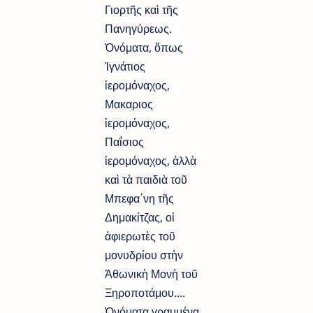
Γιορτῆς καὶ τῆς
Πανηγύρεως.
Ὀνόματα, ὅπως
Ἰγνάτιος
ἱερομόναχος,
Μακαριος
ἱερομόναχος,
Παΐσιος
ἱερομόναχος, ἀλλὰ
καὶ τὰ παιδιὰ τοῦ
Μπεφα΄νη τῆς
Δημακίτζας, οἱ
ἀφιερωτὲς τοῦ
μονυδρίου στὴν
Ἀθωνικὴ Μονὴ τοῦ
Ξηροποτάμου....
Ὀνόματα γραμμένα