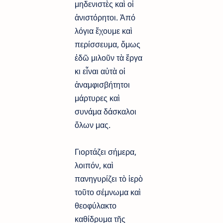
μηδενιστὲς καὶ οἱ
ἀνιστόρητοι. Ἀπό
λόγια ἔχουμε καὶ
περίσσευμα, ὅμως
ἐδῶ μιλοῦν τὰ ἔργα
κι εἶναι αὐτὰ οἱ
ἀναμφισβήτητοι
μάρτυρες καὶ
συνάμα δάσκαλοι
ὅλων μας.
Γιορτάζει σήμερα,
λοιπόν, καὶ
πανηγυρίζει τὸ ἱερὸ
τοῦτο σέμνωμα καὶ
θεοφύλακτο
καθίδρυμα τῆς