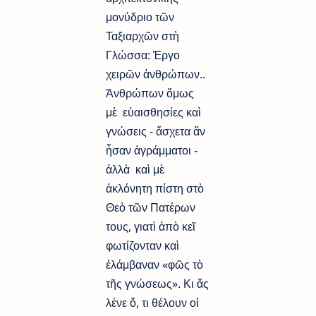
μονύδριο τῶν
Ταξιαρχῶν στὴ
Γλώσσα: Ἐργο
χειρῶν ἀνθρώπων..
Ἀνθρώπων ὅμως
μὲ εὐαισθησίες καὶ
γνώσεις - ἄσχετα ἄν
ἦσαν ἀγράμματοι -
ἀλλὰ καὶ μὲ
ἀκλόνητη πίστη στὸ
Θεὸ τῶν Πατέρων
τους, γιατὶ ἀπὸ κεῖ
φωτίζονταν καὶ
ἐλάμβαναν «φῶς τὸ
τῆς γνώσεως». Κι ἄς
λένε ὅ, τι θέλουν οἱ