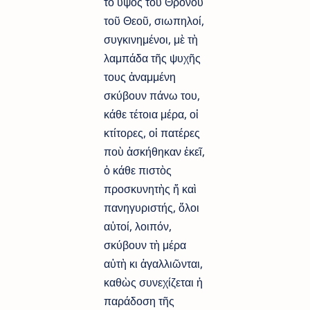
τὸ ὕψος τοῦ Θρόνου
τοῦ Θεοῦ, σιωπηλοί,
συγκινημένοι, μὲ τὴ
λαμπάδα τῆς ψυχῆς
τους ἀναμμένη
σκύβουν πάνω του,
κάθε τέτοια μέρα, οἰ
κτίτορες, οἱ πατέρες
ποὺ ἀσκήθηκαν ἐκεῖ,
ὁ κάθε πιστὸς
προσκυνητὴς ἤ καὶ
πανηγυριστής, ὅλοι
αὐτοί, λοιπόν,
σκύβουν τὴ μέρα
αὐτὴ κι ἀγαλλιῶνται,
καθὼς συνεχίζεται ἡ
παράδοση τῆς