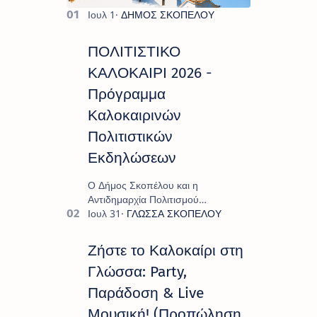
ΠΟΛΙΤΙΣΤΙΚΟ
ΚΑΛΟΚΑΙΡΙ 2026 -
Πρόγραμμα
Καλοκαιρινών
Πολιτιστικών
Εκδηλώσεων
Ο Δήμος Σκοπέλου και η
Αντιδημαρχία Πολιτισμού
παρουσιάζουν το πρόγραμμα «
Πολιτιστικό Καλοκαίρι 2026 », ένα
πλούσιο και πολυσυλλεκτικό
Ζήστε το Καλοκαίρι στη
πρόγραμμα εκδ…
Γλώσσα: Party,
Παράδοση & Live
Μουσική! (Προπώληση