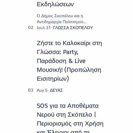
Εκδηλώσεων
Ο Δήμος Σκοπέλου και η
Αντιδημαρχία Πολιτισμού
παρουσιάζουν το πρόγραμμα «
Πολιτιστικό Καλοκαίρι 2026 », ένα
πλούσιο και πολυσυλλεκτικό
Ζήστε το Καλοκαίρι στη
πρόγραμμα εκδ…
Γλώσσα: Party,
Παράδοση & Live
Μουσική! (Προπώληση
Εισιτηρίων)
SOS για τα Αποθέματα
Νερού στη Σκόπελο |
Περιορισμός στη Χρήση
και Έλεγχοι από τη