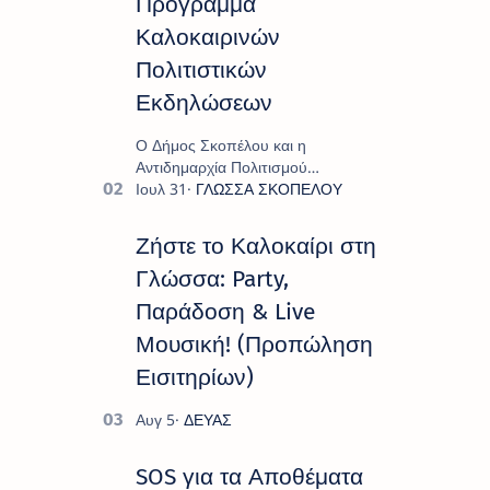
Πρόγραμμα
Καλοκαιρινών
Πολιτιστικών
Εκδηλώσεων
Ο Δήμος Σκοπέλου και η
Αντιδημαρχία Πολιτισμού
παρουσιάζουν το πρόγραμμα «
Πολιτιστικό Καλοκαίρι 2026 », ένα
πλούσιο και πολυσυλλεκτικό
Ζήστε το Καλοκαίρι στη
πρόγραμμα εκδ…
Γλώσσα: Party,
Παράδοση & Live
Μουσική! (Προπώληση
Εισιτηρίων)
SOS για τα Αποθέματα