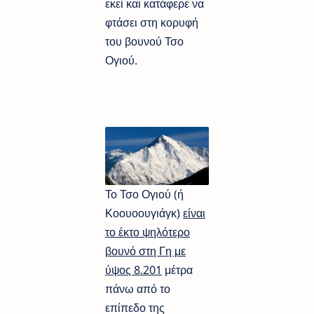
εκεί και κατάφερε να
φτάσει στη κορυφή
του βουνού Τσο
Ογιού.
Το Τσο Ογιού (ή
Κοουοουγιάγκ)
είναι
το έκτο ψηλότερο
βουνό στη Γη με
ύψος 8.201
μέτρα
πάνω από το
επίπεδο της