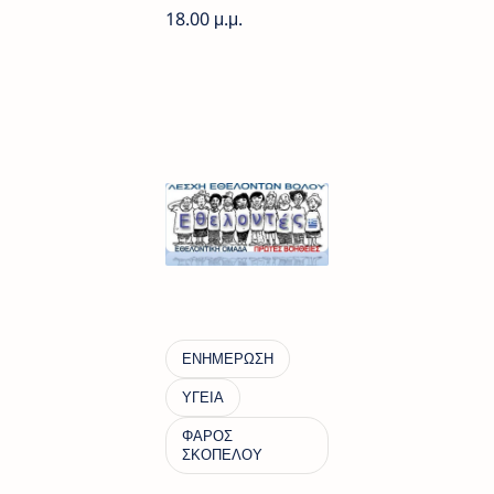
18.00 μ.μ.