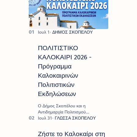
ΠΟΛΙΤΙΣΤΙΚΟ
ΚΑΛΟΚΑΙΡΙ 2026 -
Πρόγραμμα
Καλοκαιρινών
Πολιτιστικών
Εκδηλώσεων
Ο Δήμος Σκοπέλου και η
Αντιδημαρχία Πολιτισμού
παρουσιάζουν το πρόγραμμα «
Πολιτιστικό Καλοκαίρι 2026 », ένα
πλούσιο και πολυσυλλεκτικό
Ζήστε το Καλοκαίρι στη
πρόγραμμα εκδ…