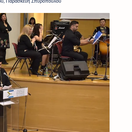
ου, Παρασκευή Σπυροπούλου