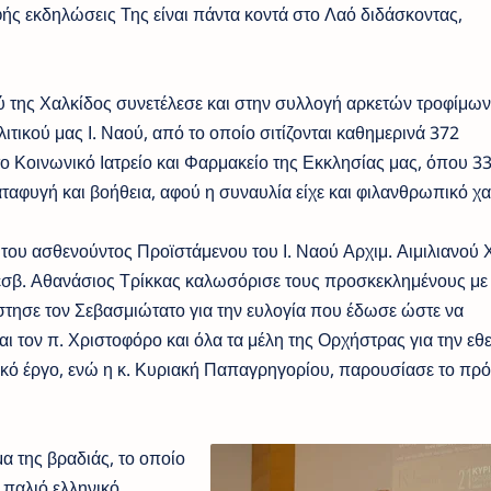
φής εκδηλώσεις Της είναι πάντα κοντά στο Λαό διδάσκοντας,
 της Χαλκίδος συνετέλεσε και στην συλλογή αρκετών τροφίμων 
τικού μας Ι. Ναού, από το οποίο σιτίζονται καθημερινά 372
 Κοινωνικό Ιατρείο και Φαρμακείο της Εκκλησίας μας, όπου 3
αταφυγή και βοήθεια, αφού η συναυλία είχε και φιλανθρωπικό χ
του ασθενούντος Προϊστάμενου του Ι. Ναού Αρχιμ. Αιμιλιανού 
σβ. Αθανάσιος Τρίκκας καλωσόρισε τους προσκεκλημένους με 
στησε τον Σεβασμιώτατο για την ευλογία που έδωσε ώστε να
ι τον π. Χριστοφόρο και όλα τα μέλη της Ορχήστρας για την εθ
ιακό έργο, ενώ η κ. Κυριακή Παπαγρηγορίου, παρουσίασε το πρ
α της βραδιάς, το οποίο
 παλιό ελληνικό