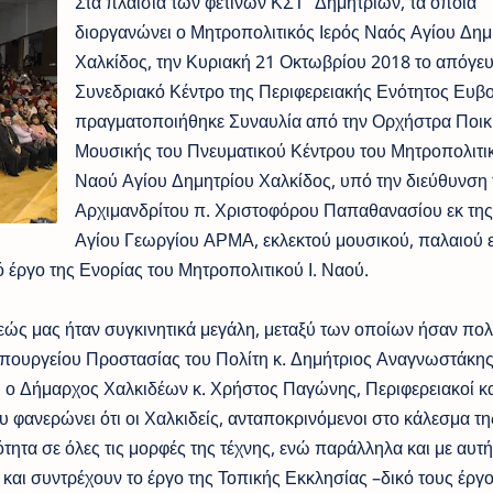
Στα πλαίσια των φετινών ΚΣΤ΄ Δημητρίων, τα οποία
διοργανώνει ο Μητροπολιτικός Ιερός Ναός Αγίου Δημ
Χαλκίδος, την Κυριακή 21 Οκτωβρίου 2018 το απόγευ
Συνεδριακό Κέντρο της Περιφερειακής Ενότητος Ευβο
πραγματοποιήθηκε Συναυλία από την Ορχήστρα Ποικ
Μουσικής του Πνευματικού Κέντρου του Μητροπολιτι
Ναού Αγίου Δημητρίου Χαλκίδος, υπό την διεύθυνση 
Αρχιμανδρίτου π. Χριστοφόρου Παπαθανασίου εκ της
Αγίου Γεωργίου ΑΡΜΑ, εκλεκτού μουσικού, παλαιού 
ό έργο της Ενορίας του Μητροπολιτικού Ι. Ναού.
ώς μας ήταν συγκινητικά μεγάλη, μεταξύ των οποίων ήσαν πολ
Υπουργείου Προστασίας του Πολίτη κ. Δημήτριος Αναγνωστάκης
, ο Δήμαρχος Χαλκιδέων κ. Χρήστος Παγώνης, Περιφερειακοί κα
υ φανερώνει ότι οι Χαλκιδείς, ανταποκρινόμενοι στο κάλεσμα τη
τητα σε όλες τις μορφές της τέχνης, ενώ παράλληλα και με αυτή
ν και συντρέχουν το έργο της Τοπικής Εκκλησίας –δικό τους έργ