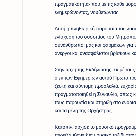
πραγματικότητα- που με τις κάθε μορ
ενημερώνοντας, νουθετώντας.
Αυτή η πληθωρική παρουσία του λαού
ενίσχυση του συσσιτίου του Μητροπολι
συνάνθρωποι μας και φαρμάκων για το
άνεργοι και ανασφάλιστοι βρίσκουν κ
Στην αρχή της Εκδήλωσης, εκ μέρους 
ο εκ των Εφημερίων αυτού Πρωτοπρε
ζεστή και σύντομη προσλαλιά, ευχαρί
πραγματοποιηθεί η Συναυλία, όπως κα
τους παρουσία και στήριξη στο ενορ
και τα μέλη της Ορχήστρας.
Κατόπιν, άρχισε το μουσικό πρόγραμμ
περιελάμβανε ένα μουσικό ταξίδι στον