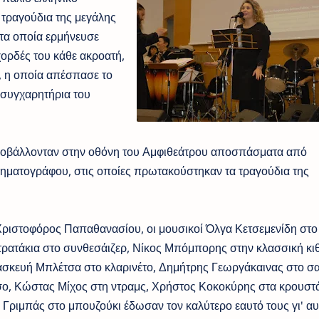
τραγούδια της μεγάλης
 τα οποία ερμήνευσε
 χορδές του κάθε ακροατή,
, η οποία απέσπασε το
 συγχαρητήρια του
προβάλλονταν στην οθόνη του Αμφιθεάτρου αποσπάσματα από
νηματογράφου, στις οποίες πρωτακούστηκαν τα τραγούδια της
Χριστοφόρος Παπαθανασίου, οι μουσικοί Όλγα Κετσεμενίδη στο
ρατάκια στο συνθεσάιζερ, Νίκος Μπόμπορης στην κλασσική κι
ασκευή Μπλέτσα στο κλαρινέτο, Δημήτρης Γεωργάκαινας στο σ
σο, Κώστας Μίχος στη ντραμς, Χρήστος Κοκοκύρης στα κρουστά
ριμπάς στο μπουζούκι έδωσαν τον καλύτερο εαυτό τους γι' αυτ