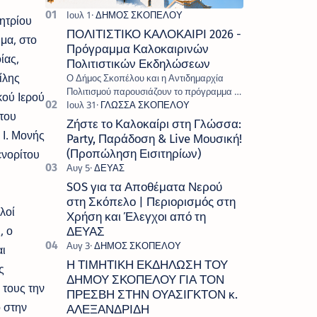
ητρίου
ΠΟΛΙΤΙΣΤΙΚΟ ΚΑΛΟΚΑΙΡΙ 2026 -
μα, στο
Πρόγραμμα Καλοκαιρινών
ίας,
Πολιτιστικών Εκδηλώσεων
ίλης
Ο Δήμος Σκοπέλου και η Αντιδημαρχία
Πολιτισμού παρουσιάζουν το πρόγραμμα «
κού Ιερού
Πολιτιστικό Καλοκαίρι 2026 », ένα πλούσιο
του
και πολυσυλλεκτικό πρόγραμμα εκδ…
Ζήστε το Καλοκαίρι στη Γλώσσα:
 Ι. Μονής
Party, Παράδοση & Live Μουσική!
ενορίτου
(Προπώληση Εισιτηρίων)
SOS για τα Αποθέματα Νερού
στη Σκόπελο | Περιορισμός στη
λοί
Χρήση και Έλεγχοι από τη
, ο
ΔΕΥΑΣ
ι
Η ΤΙΜΗΤΙΚΗ ΕΚΔΗΛΩΣΗ ΤΟΥ
ς
ΔΗΜΟΥ ΣΚΟΠΕΛΟΥ ΓΙΑ ΤΟΝ
 τους την
ΠΡΕΣΒΗ ΣΤΗΝ ΟΥΑΣΙΓΚΤΟΝ κ.
ο στην
ΑΛΕΞΑΝΔΡΙΔΗ