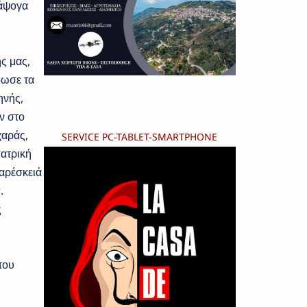
 άψογα
ς μας,
δωσε τα
ηνής,
ν στο
χαράς,
SERVICE PC-TABLET-SMARTPHONE
ατρική
αρέσκειά
.
ς
του