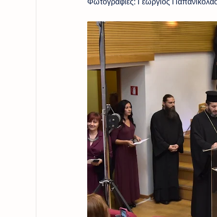
Φωτογραφίες: Γεώργιος Παπανικολά