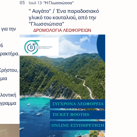
" Αυγάτο" / Ένα παραδοσιακό
γλυκό του κουταλιού, από την
"Γλωσσιώτισα"
για την
ΔΡΟΜΟΛΟΓΙΑ ΛΕΩΦΟΡΕΙΩΝ
36
αρακτήρα.
Χρήστου,
μια
ελοντική
όγραμμα