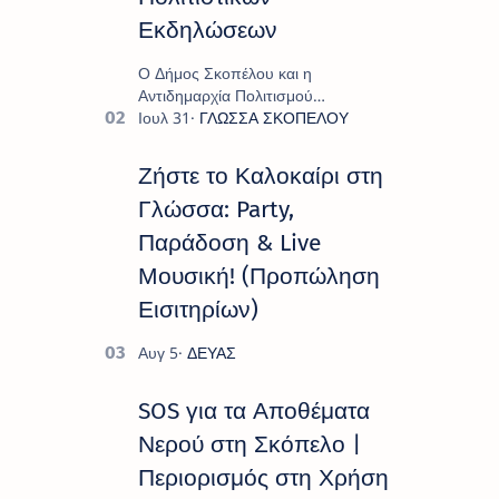
Εκδηλώσεων
Ο Δήμος Σκοπέλου και η
Αντιδημαρχία Πολιτισμού
παρουσιάζουν το πρόγραμμα «
Πολιτιστικό Καλοκαίρι 2026 », ένα
πλούσιο και πολυσυλλεκτικό
Ζήστε το Καλοκαίρι στη
πρόγραμμα εκδ…
Γλώσσα: Party,
Παράδοση & Live
Μουσική! (Προπώληση
Εισιτηρίων)
SOS για τα Αποθέματα
Νερού στη Σκόπελο |
Περιορισμός στη Χρήση