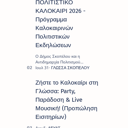
ΠΟΛΙΤΙΣΤΙΚΟ
ΚΑΛΟΚΑΙΡΙ 2026 -
Πρόγραμμα
Καλοκαιρινών
Πολιτιστικών
Εκδηλώσεων
Ο Δήμος Σκοπέλου και η
Αντιδημαρχία Πολιτισμού
παρουσιάζουν το πρόγραμμα «
Πολιτιστικό Καλοκαίρι 2026 », ένα
πλούσιο και πολυσυλλεκτικό
Ζήστε το Καλοκαίρι στη
πρόγραμμα εκδ…
Γλώσσα: Party,
Παράδοση & Live
Μουσική! (Προπώληση
Εισιτηρίων)