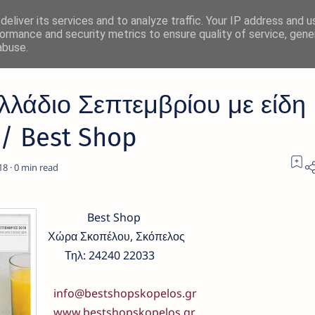
eliver its services and to analyze traffic. Your IP address and 
ormance and security metrics to ensure quality of service, gen
abuse.
λάδιο Σεπτεμβρίου με είδη
 / Best Shop
0
Best Shop
Χώρα Σκοπέλου, Σκόπελος
Τηλ: 24240 22033
info@bestshopskopelos.gr
www.bestshopskopelos.gr