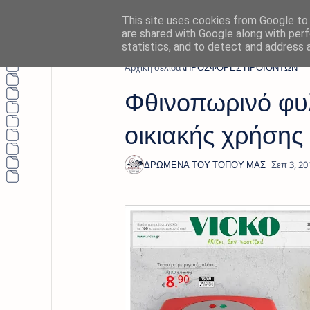
This site uses cookies from Google to d
are shared with Google along with perf
statistics, and to detect and address 
Αρχική σελίδα
ΠΡΟΣΦΟΡΕΣ ΠΡΟΪΟΝΤΩΝ
Φθινοπωρινό φυλ
οικιακής χρήσης