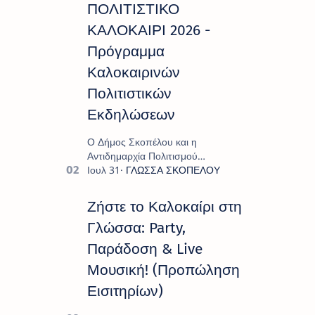
ΠΟΛΙΤΙΣΤΙΚΟ
ΚΑΛΟΚΑΙΡΙ 2026 -
Πρόγραμμα
Καλοκαιρινών
Πολιτιστικών
Εκδηλώσεων
Ο Δήμος Σκοπέλου και η
Αντιδημαρχία Πολιτισμού
παρουσιάζουν το πρόγραμμα «
Πολιτιστικό Καλοκαίρι 2026 », ένα
πλούσιο και πολυσυλλεκτικό
Ζήστε το Καλοκαίρι στη
πρόγραμμα εκδ…
Γλώσσα: Party,
Παράδοση & Live
Μουσική! (Προπώληση
Εισιτηρίων)